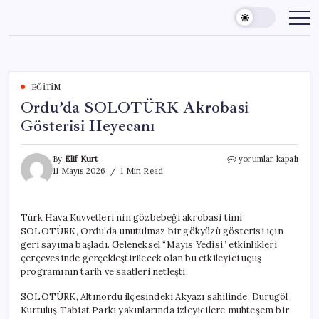
Skip
to
content
EĞITIM
Ordu’da SOLOTÜRK Akrobasi
Gösterisi Heyecanı
Ordu’da
By
Elif Kurt
yorumlar kapalı
SOLOTÜRK
11 Mayıs 2026
1 Min Read
Akrobasi
Gösterisi
Heyecanı
Türk Hava Kuvvetleri’nin gözbebeği akrobasi timi
için
SOLOTÜRK, Ordu’da unutulmaz bir gökyüzü gösterisi için
geri sayıma başladı. Geleneksel “Mayıs Yedisi” etkinlikleri
çerçevesinde gerçekleştirilecek olan bu etkileyici uçuş
programının tarih ve saatleri netleşti.
SOLOTÜRK, Altınordu ilçesindeki Akyazı sahilinde, Durugöl
Kurtuluş Tabiat Parkı yakınlarında izleyicilere muhteşem bir