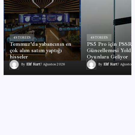
4
STORIES
4
STORIES
Temmuz’da yabancının en
PS5 Pro için PSSR 
çok alım satım yaptığı
Güncellemesi Yolda
hisseler
Oyunlara Geliyor
By
Elif Kurt
7 Ağustos 2026
By
Elif Kurt
7 Ağustos