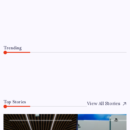
EKONOMI
PS5 Pro için PSSR 2.0 Güncellemesi
Yolda: Tüm Oyunlara Geliyor
By
Elif Kurt
7 Ağustos 2026
Trending
PS5 Pro için PSSR 2.0 Güncellemesi Yolda: Tüm
Oyunlara Geliyor
7 Ağustos 2026
0
Top Stories
View All Stories