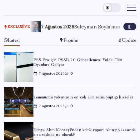
Skip
to
content
lacak?
7 Ağustos 2026
Süleyman Soylu’nun ‘Murat Karayılan
EXCLUSIVE
Latest
Popular
Update
PS5 Pro için PSSR 2.0 Güncellemesi Yolda: Tüm
Oyunlara Geliyor
7 Ağustos 2026
0
Temmuz’da yabancının en çok alım satım yaptığı hisseler
7 Ağustos 2026
0
Dünya Altın Konseyi’nden kritik rapor: Altın piyasasında
kısa vadede ne olacak?