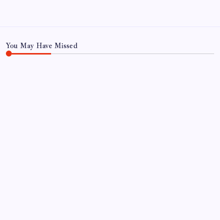
You May Have Missed
EKONOMI
PS5 Pro için PSSR 2.0 Güncellemesi Yolda: Tüm
Oyunlara Geliyor
By
Elif Kurt