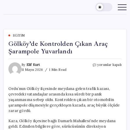
Skip
to
content
EĞITIM
Gölköy’de Kontrolden Çıkan Araç
Şarampole Yuvarlandı
Gölköy’de
By
Elif Kurt
yorumlar kapalı
Kontrolden
11 Mayıs 2026
1 Min Read
Çıkan
Araç
Şarampole
Ordu’nun Gölköy ilçesinde meydana gelen trafik kazası,
Yuvarlandı
çevredeki vatandaşlar arasında kısa süreli bir panik
için
yaşanmasına sebep oldu. Kontrolden çıkan bir otomobilin
şarampole düşmesiyle gerçekleşen kazada, araç büyük ölçüde
zarar gördü.
Kaza, Gölköy ilçesine bağlı Damarlı Mahallesi’nde meydana
geldi. Edinilen bilgilere göre, sürücüsünün direksiyon