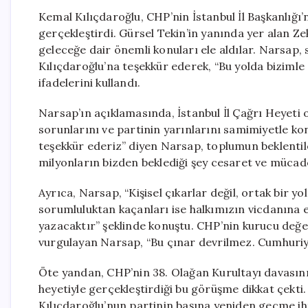
Kemal Kılıçdaroğlu, CHP’nin İstanbul İl Başkanlığ
gerçekleştirdi. Gürsel Tekin’in yanında yer alan Z
geleceğe dair önemli konuları ele aldılar. Narsap, 
Kılıçdaroğlu’na teşekkür ederek, “Bu yolda bizim
ifadelerini kullandı.
Narsap’ın açıklamasında, İstanbul İl Çağrı Heyeti o
sorunlarını ve partinin yarınlarını samimiyetle konu
teşekkür ederiz” diyen Narsap, toplumun beklent
milyonların bizden beklediği şey cesaret ve mücade
Ayrıca, Narsap, “Kişisel çıkarlar değil, ortak bir 
sorumluluktan kaçanları ise halkımızın vicdanına
yazacaktır” şeklinde konuştu. CHP’nin kurucu değerl
vurgulayan Narsap, “Bu çınar devrilmez. Cumhuriyet 
Öte yandan, CHP’nin 38. Olağan Kurultayı davasın
heyetiyle gerçekleştirdiği bu görüşme dikkat çekti
Kılıçdaroğlu’nun partinin başına yeniden geçme iht