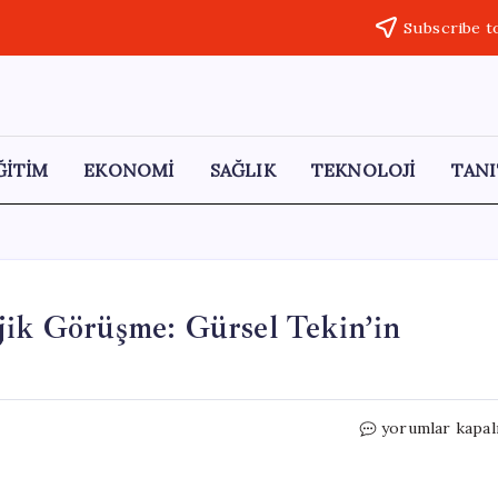
Subscribe t
ĞİTİM
EKONOMİ
SAĞLIK
TEKNOLOJİ
TANI
jik Görüşme: Gürsel Tekin’in
Kemal
yorumlar kapal
Kılıçdaroğlu’nd
Stratejik
Görüşme: