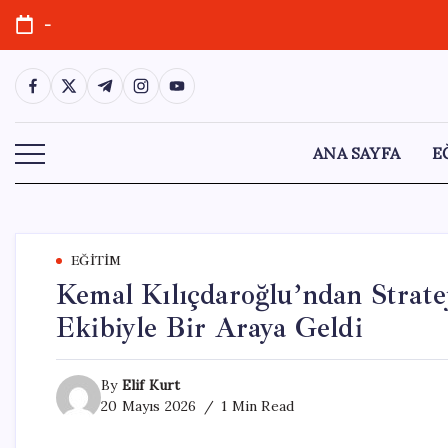
Skip
-
to
content
https://www.facebook.com/
https://twitter.com/
https://t.me/
https://www.instagram.com/
https://youtube.com/
ANA SAYFA
E
EĞITIM
Kemal Kılıçdaroğlu’ndan Strate
Ekibiyle Bir Araya Geldi
By
Elif Kurt
20 Mayıs 2026
1 Min Read