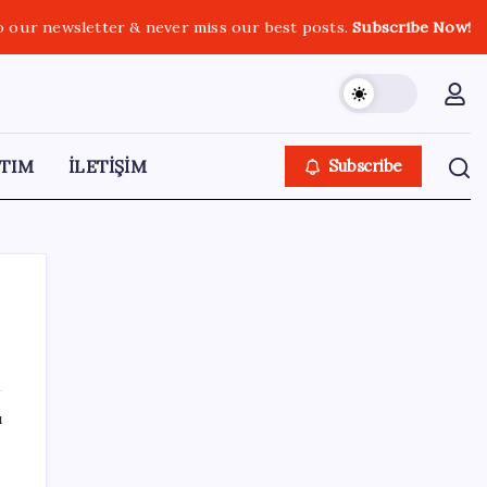
o our newsletter & never miss our best posts.
Subscribe Now!
TIM
İLETİŞİM
Subscribe
SON YAZILAR
ı
an
İklim zirvesi de milyarlar yutacak