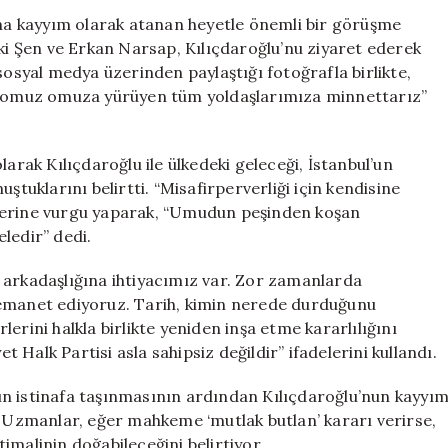
Gürsel
ı’na kayyım olarak atanan heyetle önemli bir görüşme
Tekin’in
eki Şen ve Erkan Narsap, Kılıçdaroğlu’nu ziyaret ederek
Ekibiyle
sosyal medya üzerinden paylaştığı fotoğrafla birlikte,
Bir
le omuz omuza yürüyen tüm yoldaşlarımıza minnettarız”
Araya
Geldi
için
larak Kılıçdaroğlu ile ülkedeki geleceği, İstanbul’un
ştuklarını belirtti. “Misafirperverliği için kendisine
ilerine vurgu yaparak, “Umudun peşinden koşan
ledir” dedi.
yol arkadaşlığına ihtiyacımız var. Zor zamanlarda
 emanet ediyoruz. Tarih, kimin nerede durduğunu
erini halkla birlikte yeniden inşa etme kararlılığını
Halk Partisi asla sahipsiz değildir” ifadelerini kullandı.
ın istinafa taşınmasının ardından Kılıçdaroğlu’nun kayyı
. Uzmanlar, eğer mahkeme ‘mutlak butlan’ kararı verirse,
imalinin doğabileceğini belirtiyor.