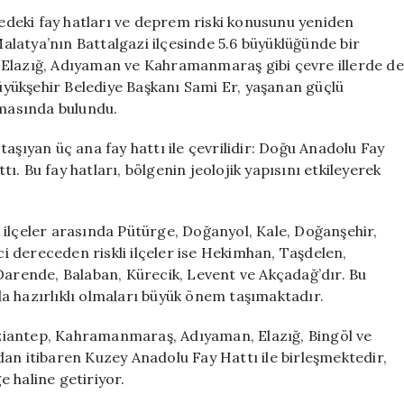
Fay
deki fay hatları ve deprem riski konusunu yeniden
Hatları
latya’nın Battalgazi ilçesinde 5.6 büyüklüğünde bir
Geçiyor
 Elazığ, Adıyaman ve Kahramanmaraş gibi çevre illerde de
ve
Büyükşehir Belediye Başkanı Sami Er, yaşanan güçlü
Riskli
amasında bulundu.
İlçeler
Nereler?
aşıyan üç ana fay hattı ile çevrilidir: Doğu Anadolu Fay
için
. Bu fay hatları, bölgenin jeolojik yapısını etkileyerek
 ilçeler arasında Pütürge, Doğanyol, Kale, Doğanşehir,
nci dereceden riskli ilçeler ise Hekimhan, Taşdelen,
Darende, Balaban, Kürecik, Levent ve Akçadağ’dır. Bu
a hazırlıklı olmaları büyük önem taşımaktadır.
ziantep, Kahramanmaraş, Adıyaman, Elazığ, Bingöl ve
an itibaren Kuzey Anadolu Fay Hattı ile birleşmektedir,
 haline getiriyor.