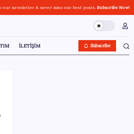
o our newsletter & never miss our best posts.
Subscribe Now!
TIM
İLETİŞİM
Subscribe
SON YAZILAR
ı
Yapay Zekanın Kimsenin Konuşmadığı
Bedeli! Apple Neden Zirvede? | TeknoMaxx