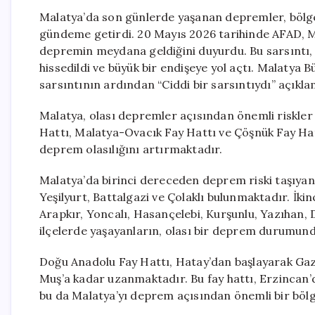
Malatya’da son günlerde yaşanan depremler, bölge
gündeme getirdi. 20 Mayıs 2026 tarihinde AFAD, Ma
depremin meydana geldiğini duyurdu. Bu sarsıntı,
hissedildi ve büyük bir endişeye yol açtı. Malatya 
sarsıntının ardından “Ciddi bir sarsıntıydı” açıkl
Malatya, olası depremler açısından önemli riskler t
Hattı, Malatya-Ovacık Fay Hattı ve Çöşnük Fay Hattı
deprem olasılığını artırmaktadır.
Malatya’da birinci dereceden deprem riski taşıyan
Yeşilyurt, Battalgazi ve Çolaklı bulunmaktadır. İki
Arapkır, Yoncalı, Hasançelebi, Kurşunlu, Yazıhan, 
ilçelerde yaşayanların, olası bir deprem durumund
Doğu Anadolu Fay Hattı, Hatay’dan başlayarak Ga
Muş’a kadar uzanmaktadır. Bu fay hattı, Erzincan’d
bu da Malatya’yı deprem açısından önemli bir bölge