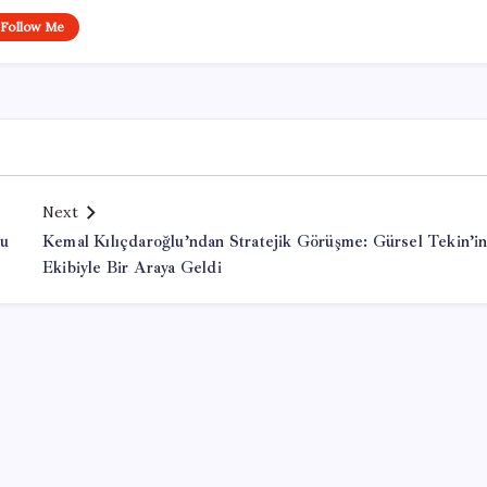
Follow Me
Next
nu
Kemal Kılıçdaroğlu’ndan Stratejik Görüşme: Gürsel Tekin’i
Ekibiyle Bir Araya Geldi
Office Lisans Satın Al