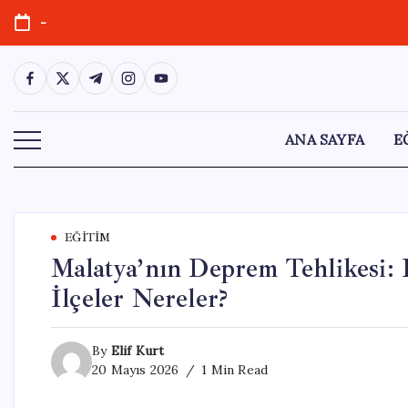
Skip
-
to
content
https://www.facebook.com/
https://twitter.com/
https://t.me/
https://www.instagram.com/
https://youtube.com/
ANA SAYFA
E
EĞITIM
Malatya’nın Deprem Tehlikesi: 
İlçeler Nereler?
By
Elif Kurt
20 Mayıs 2026
1 Min Read