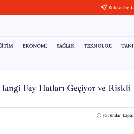
Subscribe t
ĞİTİM
EKONOMİ
SAĞLIK
TEKNOLOJİ
TANI
Hangi Fay Hatları Geçiyor ve Riskli
Malatya’nın
yorumlar kapal
Deprem
Tehlikesi:
Hangi