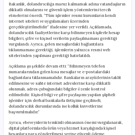
Bakanlık, dolandırıcılığa maruz kalmamak adına vatandaşların
dikkatli olmalarını ve güvenli işlem yöntemlerini tercih
etmelerini önerdi. “Tüm işlemler resmi kurumların kendi
internet siteleri ve uygulamaları üzerinden
gerçekleştirilmelidir” ifadesine yer verildi. Açıklamada,
dolandırıcılık faaliyetlerine karşı bilinmeyen kişilerle hesap
bilgileri, şifre ve kişisel verilerin paylaşılmaması gerektiği
vurgulandı. Ayrıca, gelen mesajlardaki bağlantılara
tıklanmaması gerektiği, işlemlerin yalnızca resmi web
sitelerinden yapılması gerektiği hatırlatıldı.
Açıklama şu şekilde devam etti: “Bilinmeyen telefon
numaralarından gelen kısa mesajlar ve e-postalardaki
bağlantılara tıklanmamalıdır. Bankaların arayüzlerinin taklit
edilmesine ve sahte internet adreslerine karşı dikkatli
olunmalı, adres çubuğundaki bilgiler özenle kontrol
edilmelidir. Kişisel bilgi ve şifre paylaşımı yapılan şüpheli
işlemler için derhal bankalarla iletişime geçilmeli,
dolandırıcılık durumlarında ise kolluk kuvvetlerine
başvurulmalıdır.”
Ayrıca, ebeveynlerin temkinli olmasının önemi vurgulanarak,
dijital platformlarda ürün veya hizmet karşılığında kişisel
hesaplara para gönderilmesi yerine güvenli ödeme