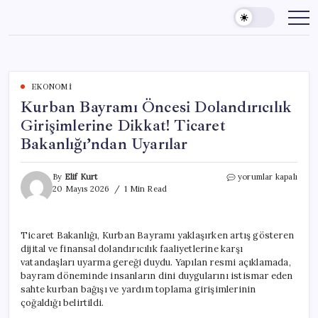
Skip
to
content
EKONOMI
Kurban Bayramı Öncesi Dolandırıcılık
Girişimlerine Dikkat! Ticaret
Bakanlığı’ndan Uyarılar
Kurban
By
Elif Kurt
yorumlar kapalı
Bayramı
20 Mayıs 2026
1 Min Read
Öncesi
Dolandırıcılık
Girişimlerine
Ticaret Bakanlığı, Kurban Bayramı yaklaşırken artış gösteren
Dikkat!
dijital ve finansal dolandırıcılık faaliyetlerine karşı
Ticaret
Bakanlığı’ndan
vatandaşları uyarma gereği duydu. Yapılan resmi açıklamada,
Uyarılar
bayram döneminde insanların dini duygularını istismar eden
için
sahte kurban bağışı ve yardım toplama girişimlerinin
çoğaldığı belirtildi.