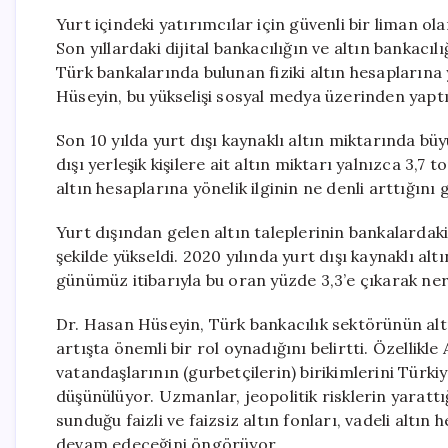
Yurt içindeki yatırımcılar için güvenli bir liman olan
Son yıllardaki dijital bankacılığın ve altın bankacıl
Türk bankalarında bulunan fiziki altın hesapları
Hüseyin, bu yükselişi sosyal medya üzerinden yaptı
Son 10 yılda yurt dışı kaynaklı altın miktarında büy
dışı yerleşik kişilere ait altın miktarı yalnızca 3
altın hesaplarına yönelik ilginin ne denli arttığını 
Yurt dışından gelen altın taleplerinin bankalardak
şekilde yükseldi. 2020 yılında yurt dışı kaynaklı alt
günümüz itibarıyla bu oran yüzde 3,3’e çıkarak ner
Dr. Hasan Hüseyin, Türk bankacılık sektörünün altı
artışta önemli bir rol oynadığını belirtti. Özellik
vatandaşlarının (gurbetçilerin) birikimlerini Türk
düşünülüyor. Uzmanlar, jeopolitik risklerin yarattı
sunduğu faizli ve faizsiz altın fonları, vadeli altın 
devam edeceğini öngörüyor.