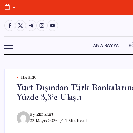
Skip
-
to
content
https://www.facebook.com/
https://twitter.com/
https://t.me/
https://www.instagram.com/
https://youtube.com/
ANA SAYFA
E
HABER
Yurt Dışından Türk Bankalarına
Yüzde 3,3’e Ulaştı
By
Elif Kurt
22 Mayıs 2026
1 Min Read