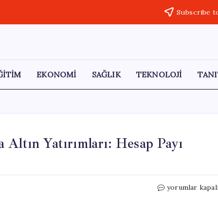
Subscribe t
ĞİTİM
EKONOMİ
SAĞLIK
TEKNOLOJİ
TANI
 Altın Yatırımları: Hesap Payı
Yurt
yorumlar kapal
Dışından
Türk
Bankalarına