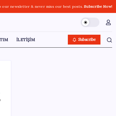
o our newsletter & never miss our best posts.
Subscribe Now!
TIM
İLETİŞİM
Subscribe
SON YAZILAR
ı
Küresel gıda fiyatlarında alarm: 3,5 yılın
zirvesi görüldü