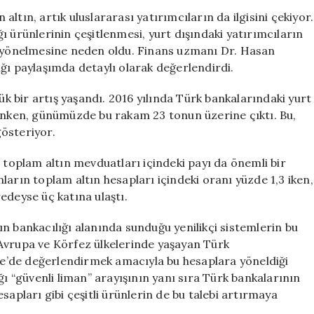
Altın
 altın, artık uluslararası yatırımcıların da ilgisini çekiyor.
Yatırımları:
ığı ürünlerinin çeşitlenmesi, yurt dışındaki yatırımcıların
Hesap
na yönelmesine neden oldu. Finans uzmanı Dr. Hasan
Payı
ğı paylaşımda detaylı olarak değerlendirdi.
Yüzde
3,3’e
ük bir artış yaşandı. 2016 yılında Türk bankalarındaki yurt
Ulaştı
,7 tonken, günümüzde bu rakam 23 tonun üzerine çıktı. Bu,
için
gösteriyor.
i toplam altın mevduatları içindeki payı da önemli bir
ınların toplam altın hesapları içindeki oranı yüzde 1,3 iken,
edeyse üç katına ulaştı.
n bankacılığı alanında sunduğu yenilikçi sistemlerin bu
le Avrupa ve Körfez ülkelerinde yaşayan Türk
iye’de değerlendirmek amacıyla bu hesaplara yöneldiği
ğı “güvenli liman” arayışının yanı sıra Türk bankalarının
hesapları gibi çeşitli ürünlerin de bu talebi artırmaya