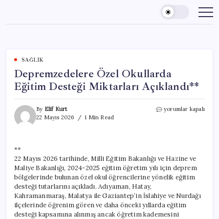
Skip
to
content
SAĞLIK
Depremzedelere Özel Okullarda
Eğitim Desteği Miktarları Açıklandı**
Depremzedelere
By
Elif Kurt
yorumlar kapalı
Özel
22 Mayıs 2026
1 Min Read
Okullarda
Eğitim
Desteği
**
Miktarları
22 Mayıs 2026 tarihinde, Milli Eğitim Bakanlığı ve Hazine ve
Açıklandı**
için
Maliye Bakanlığı, 2024-2025 eğitim öğretim yılı için deprem
bölgelerinde bulunan özel okul öğrencilerine yönelik eğitim
desteği tutarlarını açıkladı. Adıyaman, Hatay,
Kahramanmaraş, Malatya ile Gaziantep’in İslahiye ve Nurdağı
ilçelerinde öğrenim gören ve daha önceki yıllarda eğitim
desteği kapsamına alınmış ancak öğretim kademesini