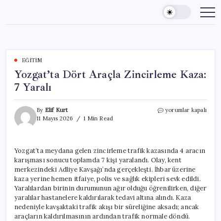
Skip
to
content
EĞITIM
Yozgat’ta Dört Araçla Zincirleme Kaza:
7 Yaralı
Yozgat’ta
By
Elif Kurt
yorumlar kapalı
Dört
11 Mayıs 2026
1 Min Read
Araçla
Zincirleme
Kaza:
Yozgat’ta meydana gelen zincirleme trafik kazasında 4 aracın
7
karışması sonucu toplamda 7 kişi yaralandı. Olay, kent
Yaralı
için
merkezindeki Adliye Kavşağı’nda gerçekleşti. İhbar üzerine
kaza yerine hemen itfaiye, polis ve sağlık ekipleri sevk edildi.
Yaralılardan birinin durumunun ağır olduğu öğrenilirken, diğer
yaralılar hastanelere kaldırılarak tedavi altına alındı. Kaza
nedeniyle kavşaktaki trafik akışı bir süreliğine aksadı; ancak
araçların kaldırılmasının ardından trafik normale döndü.