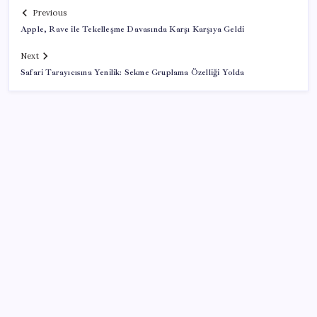
Previous
Apple, Rave ile Tekelleşme Davasında Karşı Karşıya Geldi
Next
Safari Tarayıcısına Yenilik: Sekme Gruplama Özelliği Yolda
SON YAZILAR
Yapay Zekanın Kimsenin Konuşmadığı Bedeli! Apple
Neden Zirvede? | TeknoMaxx #6
CHP MYK’sından parti içinde kalan Özel destekçisi
vekillere ‘Truva atı’ benzetmesi… İsimlerin tespiti