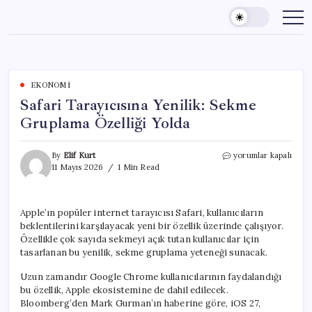
Skip
to
content
EKONOMI
Safari Tarayıcısına Yenilik: Sekme
Gruplama Özelliği Yolda
Safari
By
Elif Kurt
yorumlar kapalı
Tarayıcısına
11 Mayıs 2026
1 Min Read
Yenilik:
Sekme
Gruplama
Apple’ın popüler internet tarayıcısı Safari, kullanıcıların
Özelliği
beklentilerini karşılayacak yeni bir özellik üzerinde çalışıyor.
Yolda
için
Özellikle çok sayıda sekmeyi açık tutan kullanıcılar için
tasarlanan bu yenilik, sekme gruplama yeteneği sunacak.
Uzun zamandır Google Chrome kullanıcılarının faydalandığı
bu özellik, Apple ekosistemine de dahil edilecek.
Bloomberg’den Mark Gurman’ın haberine göre, iOS 27,