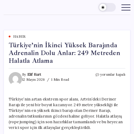
Skip
to
content
HABER
Türkiye’nin İkinci Yüksek Barajında
Adrenalin Dolu Anlar: 249 Metreden
Halatla Atlama
Türkiye’nin
By
Elif Kurt
yorumlar kapalı
İkinci
12 Mayıs 2026
1 Min Read
Yüksek
Barajında
Adrenalin
Türkiye’nin artan ekstrem spor alanı, Artvin’deki Deriner
Dolu
Barajı ile yeni bir boyut kazanıyor. 249 metre yüksekliği ile
Anlar:
249
Türkiye’nin en yüksek ikinci barajı olan Deriner Barajı,
Metreden
adrenalin tutkunlarının gözdesi haline geliyor. Halatla atlayış
Halatla
(rope jumping) için son hazırlıklar tamamlandı ve bu heyecan
Atlama
verici spor için ilk atlayışlar gerçekleştirildi.
için