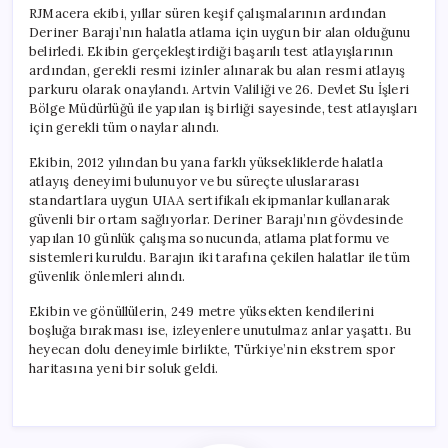
RJMacera ekibi, yıllar süren keşif çalışmalarının ardından
Deriner Barajı’nın halatla atlama için uygun bir alan olduğunu
belirledi. Ekibin gerçekleştirdiği başarılı test atlayışlarının
ardından, gerekli resmi izinler alınarak bu alan resmi atlayış
parkuru olarak onaylandı. Artvin Valiliği ve 26. Devlet Su İşleri
Bölge Müdürlüğü ile yapılan iş birliği sayesinde, test atlayışları
için gerekli tüm onaylar alındı.
Ekibin, 2012 yılından bu yana farklı yüksekliklerde halatla
atlayış deneyimi bulunuyor ve bu süreçte uluslararası
standartlara uygun UIAA sertifikalı ekipmanlar kullanarak
güvenli bir ortam sağlıyorlar. Deriner Barajı’nın gövdesinde
yapılan 10 günlük çalışma sonucunda, atlama platformu ve
sistemleri kuruldu. Barajın iki tarafına çekilen halatlar ile tüm
güvenlik önlemleri alındı.
Ekibin ve gönüllülerin, 249 metre yüksekten kendilerini
boşluğa bırakması ise, izleyenlere unutulmaz anlar yaşattı. Bu
heyecan dolu deneyimle birlikte, Türkiye’nin ekstrem spor
haritasına yeni bir soluk geldi.