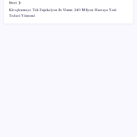
Next
Kireçlenmeye Tek Enjeksiyon ile Umut: 240 Milyon Hastaya Yeni
Tedavi Yöntemi
SON YAZILAR
Küresel gıda fiyatlarında alarm: 3,5 yılın zirvesi
görüldü
ABD ile ticaret gerilimine rağmen artış: Çin malları
tüm dünyayı sarıyor
PS5 Pro için PSSR 2.0 Güncellemesi Yolda: Tüm
Oyunlara Geliyor