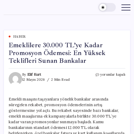
Skip
to
content
HABER
Emeklilere 30.000 TL’ye Kadar
Promosyon Ödemesi: En Yüksek
Teklifleri Sunan Bankalar
Emeklilere
By
Elif Kurt
yorumlar kapalı
30.000
12 Mayıs 2026
2 Min Read
TL’ye
Kadar
Promosyon
Emekli maaşını taşıyanlara yönelik bankalar arasında
Ödemesi:
süregelen rekabet, promosyon ödemelerinin artış
En
Yüksek
göstermesine yol açtı. Bu rekabet sayesinde bazı bankalar,
Teklifleri
emekli maaşlarına ek kampanyalarla birlikte 30.000 TL’ye
Sunan
kadar varan promosyonlar sunmaya başladı. Kamu
Bankalar
bankalarının standart ödemesi 12.000 TL olarak
için
belirlenirken, özel bankalar fatura ve kart kullanım koşullarıyla