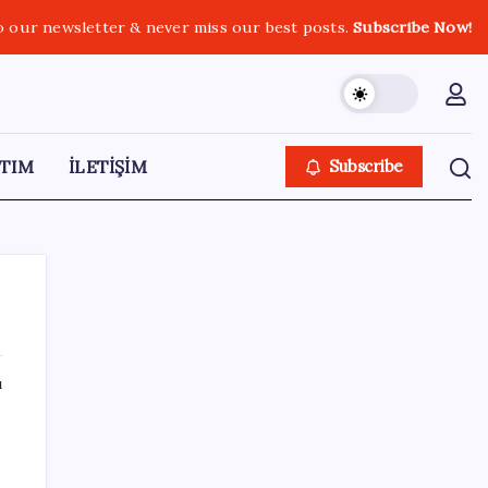
o our newsletter & never miss our best posts.
Subscribe Now!
TIM
İLETİŞİM
Subscribe
ı
SON YAZILAR
Küresel gıda fiyatlarında alarm: 3,5 yılın
zirvesi görüldü