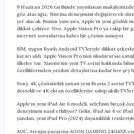
9 Haziran 2026 tarihinde yayınlanan makalemizde
göz atacağız. Sinema deneyimini değiştirecek olan
yer alacak. Bunun yanı sıra, Apple’ın yeni gözlük mo
dikkat çekiyor. Vivo, Apple Vision Pro’ya rakip bir
internet sorunlarına kalıcı bir çözüm sunuyor.
BİM, uygun fiyatlı Android TV’leriyle dikkat çekerke
kararı aldı. Apple Vision Pro’nun uluslararası sat
ülkeler var. Xiaomi’nin yeni TV serisi hakkında bilm
özelliklerinden yazılım detaylarına kadar her şey 
Sony, 4K çözünürlük sunan yeni Bravia 2 serisi TV’
destekli ve 4K ekran özelliklerine sahip akıllı TV’leri
Apple’ın yeni iPad Air 6 modeli, selefinin birçok öze
deneyimini nasıl etkiliyor? Gelin, iPad Air 6 ve iPad
yandan, yeni iPad Pro (2024) dayanıklılık testleriyl
AOC, Avrupa pazarına AGON GAMING 24G4XE oyun