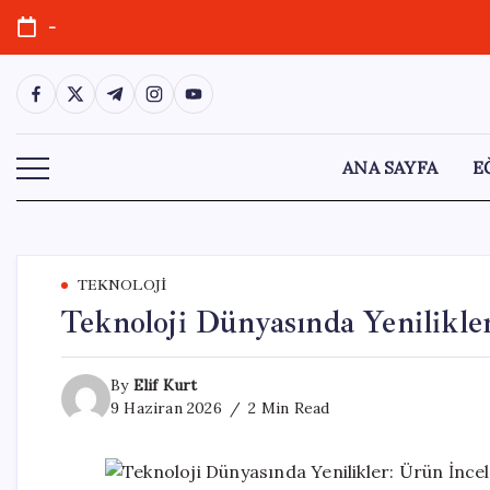
Skip
-
to
content
https://www.facebook.com/
https://twitter.com/
https://t.me/
https://www.instagram.com/
https://youtube.com/
ANA SAYFA
E
TEKNOLOJI
Teknoloji Dünyasında Yenilikle
By
Elif Kurt
9 Haziran 2026
2 Min Read