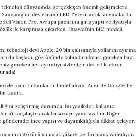
ve
 teknoloji dünyasında gerçekleşen önemli gelişmelere
Videolar
 Samsung’un dev ekranlı LED TV’leri, artık sinemalarda
için
deli Vision Pro, Avrupa pazarına giriş yaptı ve fiyatıyla
 gözlük ile karşımıza çıkarken, Huawei’nin BE3 modeli,
n, teknoloji devi Apple, 20 bin çalışanıyla yollarını ayırma
ışları da başladı, göz önünde bulundurulması gereken bazı
eniz gereken her ayrıntıyı sizler için derledik; ekran
burada!
leriyle oyun tutkunlarını hedef alıyor. Acer de Google TV
ni tanıttı.
lliğini geliştirmiş durumda. Bu yenilikler, kullanıcı
 Air 5’i karşılaştırarak bu soruyu yanıtlayalım. Diğer
e gündemde; ince yapısı ve dayanıklılığıyla dikkat çekiyor.
cu monitörünü sunarak yüksek performans vadediyor.