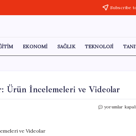
Subscribe t
ĞİTİM
EKONOMİ
SAĞLIK
TEKNOLOJİ
TANI
r: Ürün İncelemeleri ve Videolar
Teknoloji
yorumlar kapal
Dünyasında
Yenilikler:
Ürün
İncelemeleri