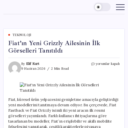
Skip
to
content
TEKNOLOJI
Fiat’ın Yeni Grizzly Ailesinin İlk
Görselleri Tanıtıldı
Fiat’ın
By
Elif Kurt
yorumlar kapalı
Yeni
9 Haziran 2026
2 Min Read
Grizzly
Ailesinin
İlk
Görselleri
Tanıtıldı
için
Fiat, küresel ürün yelpazesini genişletme amacıyla geliştirdiği
yeni modellerini tanıtmaya devam ediyor. Bu çerçevede, Fiat
Fastback ve Fiat Grizzly isimli iki yeni aracın ilk resmi
görselleri yayımlandı. Farklı kullanıcı ihtiyaçlarına göre
tasarlanan bu modeller, Fiat’ın erişilebilir ve akıllı mobilite
felsefesini yansıtarak, çeşitli karakterlerle piyasaya