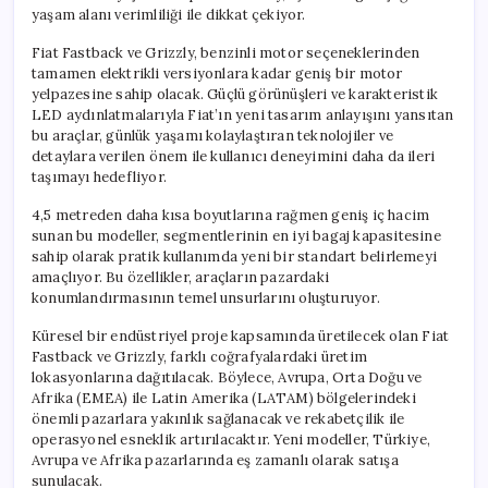
yaşam alanı verimliliği ile dikkat çekiyor.
Fiat Fastback ve Grizzly, benzinli motor seçeneklerinden
tamamen elektrikli versiyonlara kadar geniş bir motor
yelpazesine sahip olacak. Güçlü görünüşleri ve karakteristik
LED aydınlatmalarıyla Fiat’ın yeni tasarım anlayışını yansıtan
bu araçlar, günlük yaşamı kolaylaştıran teknolojiler ve
detaylara verilen önem ile kullanıcı deneyimini daha da ileri
taşımayı hedefliyor.
4,5 metreden daha kısa boyutlarına rağmen geniş iç hacim
sunan bu modeller, segmentlerinin en iyi bagaj kapasitesine
sahip olarak pratik kullanımda yeni bir standart belirlemeyi
amaçlıyor. Bu özellikler, araçların pazardaki
konumlandırmasının temel unsurlarını oluşturuyor.
Küresel bir endüstriyel proje kapsamında üretilecek olan Fiat
Fastback ve Grizzly, farklı coğrafyalardaki üretim
lokasyonlarına dağıtılacak. Böylece, Avrupa, Orta Doğu ve
Afrika (EMEA) ile Latin Amerika (LATAM) bölgelerindeki
önemli pazarlara yakınlık sağlanacak ve rekabetçilik ile
operasyonel esneklik artırılacaktır. Yeni modeller, Türkiye,
Avrupa ve Afrika pazarlarında eş zamanlı olarak satışa
sunulacak.