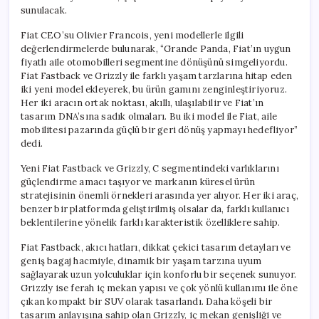
sunulacak.
Fiat CEO’su Olivier Francois, yeni modellerle ilgili
değerlendirmelerde bulunarak, “Grande Panda, Fiat’ın uygun
fiyatlı aile otomobilleri segmentine dönüşünü simgeliyordu.
Fiat Fastback ve Grizzly ile farklı yaşam tarzlarına hitap eden
iki yeni model ekleyerek, bu ürün gamını zenginleştiriyoruz.
Her iki aracın ortak noktası, akıllı, ulaşılabilir ve Fiat’ın
tasarım DNA’sına sadık olmaları. Bu iki model ile Fiat, aile
mobilitesi pazarında güçlü bir geri dönüş yapmayı hedefliyor”
dedi.
Yeni Fiat Fastback ve Grizzly, C segmentindeki varlıklarını
güçlendirme amacı taşıyor ve markanın küresel ürün
stratejisinin önemli örnekleri arasında yer alıyor. Her iki araç,
benzer bir platformda geliştirilmiş olsalar da, farklı kullanıcı
beklentilerine yönelik farklı karakteristik özelliklere sahip.
Fiat Fastback, akıcı hatları, dikkat çekici tasarım detayları ve
geniş bagaj hacmiyle, dinamik bir yaşam tarzına uyum
sağlayarak uzun yolculuklar için konforlu bir seçenek sunuyor.
Grizzly ise ferah iç mekan yapısı ve çok yönlü kullanımı ile öne
çıkan kompakt bir SUV olarak tasarlandı. Daha köşeli bir
tasarım anlayışına sahip olan Grizzly, iç mekan genişliği ve