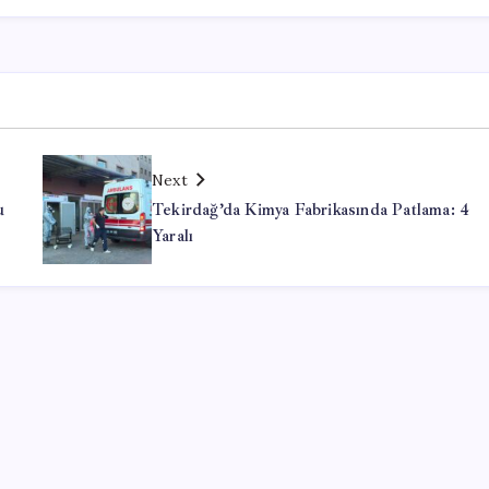
Next
u
Tekirdağ’da Kimya Fabrikasında Patlama: 4
Yaralı
Office Lisans Satın Al
valorant cheats