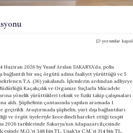
asyonu
Sakarya’da
yorumlar kapal
Dolandırıcılık
Operasyonu
için
4 Haziran 2026 by Yusuf Arslan SAKARYA’da, polis
 bağlantılı bir suç örgütü adına faaliyet yürüttüğü ve 5
 belirlenen T.A. (36) yakalandı. İşlemlerin ardından adliyeye
t Müdürlüğü Kaçakçılık ve Organize Suçlarla Mücadele
ına yönelik yürüttükleri teknik ve fiziki takip çalışmaları
ına aldı. Şüphelinin çantasında yapılan aramada 1
e geçirildi. Araştırmada şüphelin, yurt dışı bağlantıları
ği ve örgüt üyeleriyle koordineli hareket ettiği tespit
ayıs 2026 tarihlerinde Sakarya’nın Adapazarı ilçesinde
 ilçesinde M.G.’yi 348 bin TL, Uşak’ta C.M.’yi 314 bin TL,