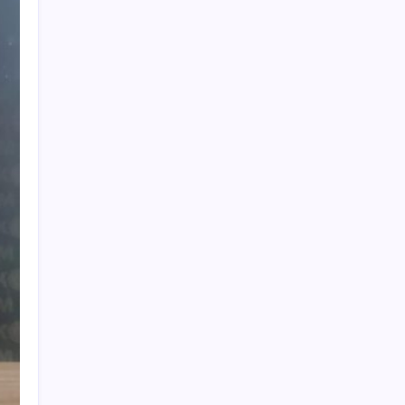
başlangıçtır’
Yapay Zekanın Kimsenin Konuşmadığı
Bedeli! Apple Neden Zirvede? | TeknoMaxx
#6
CHP MYK’sından parti içinde kalan Özel
destekçisi vekillere ‘Truva atı’ benzetmesi…
İsimlerin tespiti için Sarıbal’a görev verildi
Marmaris’teki orman yangınına ilişkin 1
gözaltı
ABD’nin enflasyon göstergesi haziranda
beklentilerin altında arttı
İran: ABD’nin müdahaleleri sürdüğü sürece
Hürmüz Boğazı yeniden açılmayacak
NASA’nın başarısız ilan ettiği Starliner için
yeni dönem: İlk görev beklenenden yakın
olabilir
Adıyaman CHP’de toplu istifa: Üç belediye