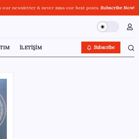
o our newsletter & never miss our best posts.
Subscribe Now!
TIM
İLETİŞİM
Subscribe
SON YAZILAR
Ahmet Özer’den ‘çerçeve yasa’ yorumu: ‘Bu
düzenleme bir son değil, yeni bir