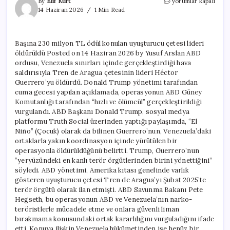
Başına
By
Elif Kurt
yorumlar kapalı
230
14 Haziran 2026
1 Min Read
milyon
TL
ödül
Başına 230 milyon TL ödül konulan uyuşturucu çetesi lideri
konulan
öldürüldü Posted on 14 Haziran 2026 by Yusuf Arslan ABD
uyuşturucu
çetesi
ordusu, Venezuela sınırları içinde gerçekleştirdiği hava
lideri
saldırısıyla Tren de Aragua çetesinin lideri Héctor
öldürüldü
Guerrero’yu öldürdü. Donald Trump yönetimi tarafından
için
cuma gecesi yapılan açıklamada, operasyonun ABD Güney
Komutanlığı tarafından “hızlı ve ölümcül” gerçekleştirildiği
vurgulandı. ABD Başkanı Donald Trump, sosyal medya
platformu Truth Social üzerinden yaptığı paylaşımda, “El
Niño” (Çocuk) olarak da bilinen Guerrero’nun, Venezuela’daki
ortaklarla yakın koordinasyon içinde yürütülen bir
operasyonla öldürüldüğünü belirtti. Trump, Guerrero’nun
“yeryüzündeki en kanlı terör örgütlerinden birini yönettiğini”
söyledi. ABD yönetimi, Amerika kıtası genelinde varlık
gösteren uyuşturucu çetesi Tren de Aragua’yı Şubat 2025’te
terör örgütü olarak ilan etmişti. ABD Savunma Bakanı Pete
Hegseth, bu operasyonun ABD ve Venezuela’nın narko-
teröristlerle mücadele etme ve onlara güvenli liman
bırakmama konusundaki ortak kararlılığını vurguladığını ifade
etti. Konuya ilişkin Venezuela hükümetinden ise henüz bir