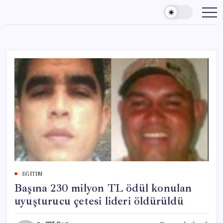
Skip
to
content
EĞITIM
Başına 230 milyon TL ödül konulan
uyuşturucu çetesi lideri öldürüldü