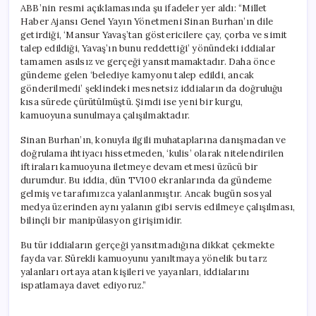
ABB’nin resmi açıklamasında şu ifadeler yer aldı: “Millet
Haber Ajansı Genel Yayın Yönetmeni Sinan Burhan’ın dile
getirdiği, ‘Mansur Yavaş’tan göstericilere çay, çorba ve simit
talep edildiği, Yavaş’ın bunu reddettiği’ yönündeki iddialar
tamamen asılsız ve gerçeği yansıtmamaktadır. Daha önce
gündeme gelen ‘belediye kamyonu talep edildi, ancak
gönderilmedi’ şeklindeki mesnetsiz iddiaların da doğruluğu
kısa sürede çürütülmüştü. Şimdi ise yeni bir kurgu,
kamuoyuna sunulmaya çalışılmaktadır.
Sinan Burhan’ın, konuyla ilgili muhataplarına danışmadan ve
doğrulama ihtiyacı hissetmeden, ‘kulis’ olarak nitelendirilen
iftiraları kamuoyuna iletmeye devam etmesi üzücü bir
durumdur. Bu iddia, dün TV100 ekranlarında da gündeme
gelmiş ve tarafımızca yalanlanmıştır. Ancak bugün sosyal
medya üzerinden aynı yalanın gibi servis edilmeye çalışılması,
bilinçli bir manipülasyon girişimidir.
Bu tür iddiaların gerçeği yansıtmadığına dikkat çekmekte
fayda var. Sürekli kamuoyunu yanıltmaya yönelik bu tarz
yalanları ortaya atan kişileri ve yayanları, iddialarını
ispatlamaya davet ediyoruz.”