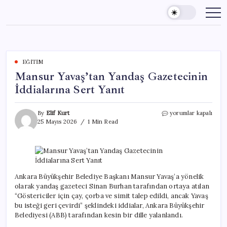
Skip
to
content
EĞITIM
Mansur Yavaş’tan Yandaş Gazetecinin
İddialarına Sert Yanıt
Mansur
By
Elif Kurt
yorumlar kapalı
Yavaş’tan
25 Mayıs 2026
1 Min Read
Yandaş
Gazetecinin
İddialarına
Sert
Yanıt
için
Ankara Büyükşehir Belediye Başkanı Mansur Yavaş’a yönelik
olarak yandaş gazeteci Sinan Burhan tarafından ortaya atılan
“Göstericiler için çay, çorba ve simit talep edildi, ancak Yavaş
bu isteği geri çevirdi” şeklindeki iddialar, Ankara Büyükşehir
Belediyesi (ABB) tarafından kesin bir dille yalanlandı.