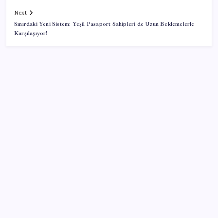
Next
Sınırdaki Yeni Sistem: Yeşil Pasaport Sahipleri de Uzun Beklemelerle
Karşılaşıyor!
SON YAZILAR
Yapay Zekanın Kimsenin Konuşmadığı Bedeli! Apple
Neden Zirvede? | TeknoMaxx #6
CHP MYK’sından parti içinde kalan Özel destekçisi
vekillere ‘Truva atı’ benzetmesi… İsimlerin tespiti
için Sarıbal’a görev verildi