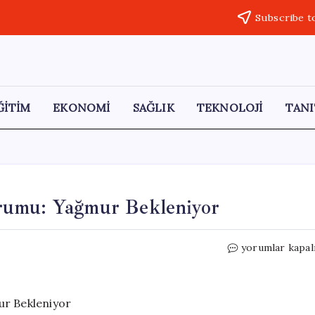
Subscribe t
ĞİTİM
EKONOMİ
SAĞLIK
TEKNOLOJİ
TANI
rumu: Yağmur Bekleniyor
İstanbul’da
yorumlar kapal
Bayramda
Hava
Durumu:
Yağmur