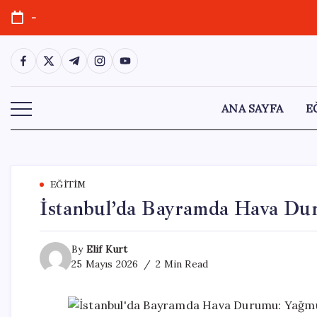
Skip
-
to
content
https://www.facebook.com/
https://twitter.com/
https://t.me/
https://www.instagram.com/
https://youtube.com/
ANA SAYFA
E
EĞITIM
İstanbul’da Bayramda Hava Du
By
Elif Kurt
25 Mayıs 2026
2 Min Read