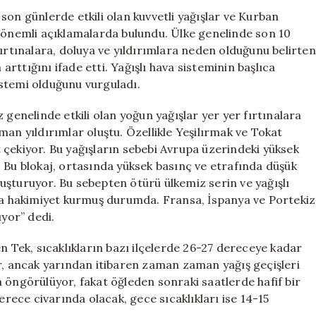
Bekleniyor
son günlerde etkili olan kuvvetli yağışlar ve Kurban
için
nemli açıklamalarda bulundu. Ülke genelinde son 10
fırtınalara, doluya ve yıldırımlara neden olduğunu belirten
 arttığını ifade etti. Yağışlı hava sisteminin başlıca
stemi olduğunu vurguladı.
 genelinde etkili olan yoğun yağışlar yer yer fırtınalara
man yıldırımlar oluştu. Özellikle Yeşilırmak ve Tokat
at çekiyor. Bu yağışların sebebi Avrupa üzerindeki yüksek
 Bu blokaj, ortasında yüksek basınç ve etrafında düşük
uşturuyor. Bu sebepten ötürü ülkemiz serin ve yağışlı
ava hakimiyet kurmuş durumda. Fransa, İspanya ve Portekiz
ıyor” dedi.
n Tek, sıcaklıkların bazı ilçelerde 26-27 dereceye kadar
or, ancak yarından itibaren zaman zaman yağış geçişleri
ava öngörülüyor, fakat öğleden sonraki saatlerde hafif bir
erece civarında olacak, gece sıcaklıkları ise 14-15