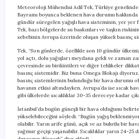
Meteoroloji Mühendisi Adil Tek, Türkiye genelinde 
Bayramı boyunca beklenen hava durumu hakkında ö
gündür süregelen yağışlı hava sisteminin, yer yer 
Tek, bazı bölgelerde su baskınları ve taşkın riskinin
sebebinin Avrupa üzerinde oluşan yüksek basınç si
Tek, “Son günlerde, özellikle son 10 gündür ülkemiz
yol açtı, dolu yağışları meydana geldi ve zaman za
çevresinde su birikintileri ve diğer tehlikeler dikk
basınç sistemidir. Biz buna Omega Blokajı diyoruz.
basınç sistemlerinin bulunduğu bir hava durumu ol
havanın etkisi altındayken, Avrupa’da ise sıcak h
gibi ülkelerde sıcaklıklar 30-35 dereceye kadar çık
İstanbul’da bugün güneşli bir hava olduğunu belirte
yükselebileceğini söyledi. “Bugün yağış beklenmiy
olabilir. Yarın arife günü, açık ve az bulutlu bir h
yağmur geçişi yaşanabilir. Sıcaklıklar yarın 24-25 d
dereceye düşecek” diye ekledi.