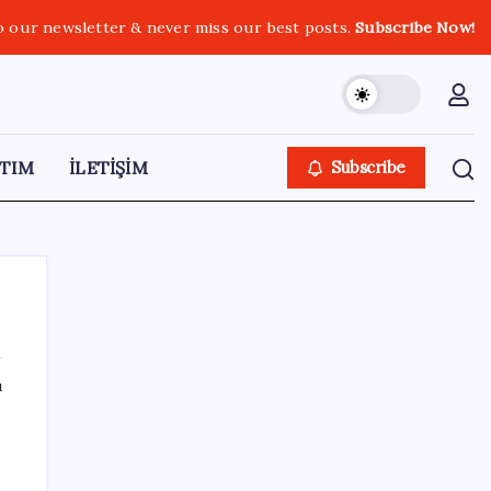
o our newsletter & never miss our best posts.
Subscribe Now!
TIM
İLETİŞİM
Subscribe
ı
SON YAZILAR
Pixel Telefonlara Yapay Zeka Destekli Saat
Tasarımları Geliyor