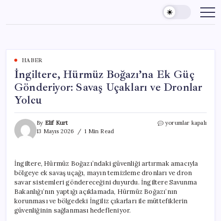
Skip
to
content
HABER
İngiltere, Hürmüz Boğazı’na Ek Güç
Gönderiyor: Savaş Uçakları ve Dronlar
Yolcu
İngiltere,
By
Elif Kurt
yorumlar kapalı
Hürmüz
13 Mayıs 2026
1 Min Read
Boğazı’na
Ek
Güç
İngiltere, Hürmüz Boğazı’ndaki güvenliği artırmak amacıyla
Gönderiyor:
bölgeye ek savaş uçağı, mayın temizleme dronları ve dron
Savaş
Uçakları
savar sistemleri göndereceğini duyurdu. İngiltere Savunma
ve
Bakanlığı’nın yaptığı açıklamada, Hürmüz Boğazı’nın
Dronlar
korunması ve bölgedeki İngiliz çıkarları ile müttefiklerin
Yolcu
güvenliğinin sağlanması hedefleniyor.
için