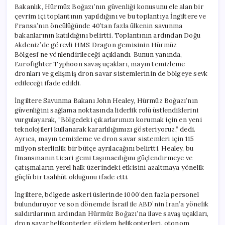
Bakanlık, Hürmüz Boğazı’nın güvenliği konusunu ele alan bir
çevrim içi toplantının yapıldığını ve bu toplantıya İngiltere ve
Fransa’nın öncülüğünde 40’tan fazla ülkenin savunma
bakanlarının katıldığını belirtti. Toplantının ardından Doğu
Akdeniz’de görevli HMS Dragon gemisinin Hürmüz
Bölgesi’ne yönlendirileceği açıklandı. Bunun yanında,
Eurofighter Typhoon savaş uçakları, mayın temizleme
dronları ve gelişmiş dron savar sistemlerinin de bölgeye sevk
edileceği ifade edildi.
İngiltere Savunma Bakanı John Healey, Hürmüz Boğazı’nın
güvenliğini sağlama noktasında liderlik rolü üstlendiklerini
vurgulayarak, “Bölgedeki çıkarlarımızı korumak için en yeni
teknolojileri kullanarak kararlılığımızı gösteriyoruz,” dedi.
Ayrıca, mayın temizleme ve dron savar sistemleri için 115
milyon sterlinlik bir bütçe ayrılacağını belirtti. Healey, bu
finansmanın ticari gemi taşımacılığını güçlendirmeye ve
çatışmaların yerel halk üzerindeki etkisini azaltmaya yönelik
güçlü bir taahhüt olduğunu ifade etti.
İngiltere, bölgede askeri üslerinde 1000’den fazla personel
bulunduruyor ve son dönemde İsrail ile ABD’nin İran’a yönelik
saldırılarının ardından Hürmüz Boğazı’na ilave savaş uçakları,
dron savar helikopterler, gözlem helikopterleri, otonom