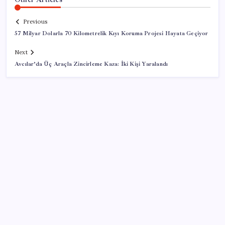
Previous
57 Milyar Dolarla 70 Kilometrelik Kıyı Koruma Projesi Hayata Geçiyor
Next
Avcılar’da Üç Araçla Zincirleme Kaza: İki Kişi Yaralandı
SON YAZILAR
Yapay Zekanın Kimsenin Konuşmadığı Bedeli! Apple
Neden Zirvede? | TeknoMaxx #6
CHP MYK’sından parti içinde kalan Özel destekçisi