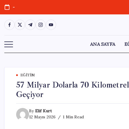
Skip
-
to
content
https://www.facebook.com/
https://twitter.com/
https://t.me/
https://www.instagram.com/
https://youtube.com/
ANA SAYFA
E
EĞITIM
57 Milyar Dolarla 70 Kilometre
Geçiyor
By
Elif Kurt
12 Mayıs 2026
1 Min Read