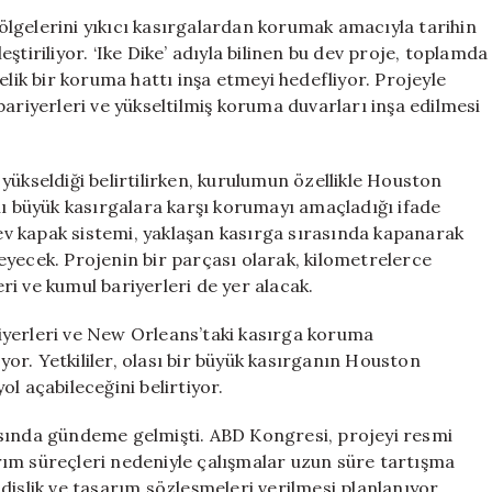
Kilometrelik
lgelerini yıkıcı kasırgalardan korumak amacıyla tarihin
Kıyı
tiriliyor. ‘Ike Dike’ adıyla bilinen bu dev proje, toplamda
Koruma
elik bir koruma hattı inşa etmeyi hedefliyor. Projeyle
Projesi
ı bariyerleri ve yükseltilmiş koruma duvarları inşa edilmesi
Hayata
Geçiyor
için
yükseldiği belirtilirken, kurulumun özellikle Houston
nı büyük kasırgalara karşı korumayı amaçladığı ifade
dev kapak sistemi, yaklaşan kasırga sırasında kapanarak
eyecek. Projenin bir parçası olarak, kilometrelerce
eri ve kumul bariyerleri de yer alacak.
iyerleri ve New Orleans’taki kasırga koruma
uyor. Yetkililer, olası bir büyük kasırganın Houston
l açabileceğini belirtiyor.
nrasında gündeme gelmişti. ABD Kongresi, projeyi resmi
ım süreçleri nedeniyle çalışmalar uzun süre tartışma
dislik ve tasarım sözleşmeleri verilmesi planlanıyor.