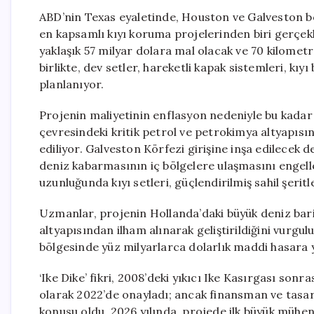
ABD’nin Texas eyaletinde, Houston ve Galveston bö
en kapsamlı kıyı koruma projelerinden biri gerçekleş
yaklaşık 57 milyar dolara mal olacak ve 70 kilometr
birlikte, dev setler, hareketli kapak sistemleri, kıy
planlanıyor.
Projenin maliyetinin enflasyon nedeniyle bu kadar 
çevresindeki kritik petrol ve petrokimya altyapısı
ediliyor. Galveston Körfezi girişine inşa edilecek 
deniz kabarmasının iç bölgelere ulaşmasını engell
uzunluğunda kıyı setleri, güçlendirilmiş sahil şeritl
Uzmanlar, projenin Hollanda’daki büyük deniz bar
altyapısından ilham alınarak geliştirildiğini vurgul
bölgesinde yüz milyarlarca dolarlık maddi hasara yo
‘Ike Dike’ fikri, 2008’deki yıkıcı Ike Kasırgası so
olarak 2022’de onayladı; ancak finansman ve tasar
konusu oldu. 2026 yılında, projede ilk büyük mühen