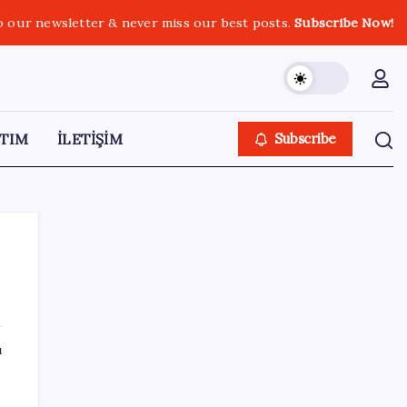
o our newsletter & never miss our best posts.
Subscribe Now!
TIM
İLETİŞİM
Subscribe
SON YAZILAR
ı
Süleyman Soylu’nun ‘Murat Karayılan’
açıklaması yeniden gündem oldu: ‘Yakalayıp