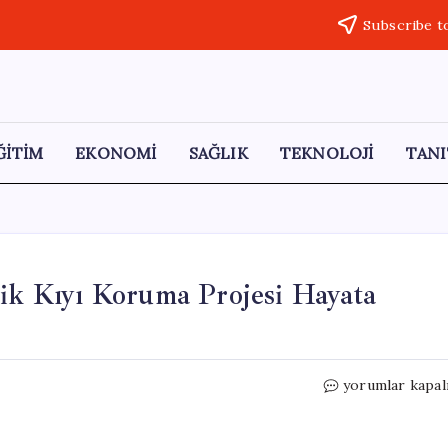
Subscribe t
ĞİTİM
EKONOMİ
SAĞLIK
TEKNOLOJİ
TANI
lik Kıyı Koruma Projesi Hayata
57
yorumlar kapal
Milyar
Dolarla
70