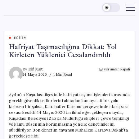
Skip
to
content
EĞITIM
Hafriyat Taşımacılığına Dikkat: Yol
Kirleten Yüklenici Cezalandırıldı
Hafriyat
By
Elif Kurt
yorumlar kapalı
Taşımacılığına
14 Mayıs 2026
1 Min Read
Dikkat:
Yol
Kirleten
Aydın’ın Kuşadası ilçesinde hafriyat taşıma işlemleri sırasında
Yüklenici
gerekli güvenlik tedbirlerini almadan kamuya ait bir yolu
Cezalandırıldı
için
kirleten bir şahsa, Kabahatler Kanunu çerçevesinde idari para
cezası kesildi. 14 Mayıs 2026 tarihinde gerçekleşen olayda,
Kuşadası Belediyesi Zabıta Müdürlüğü ekipleri, çevre temizliği
ve kamu düzeninin korunmasına yönelik denetimlerini
sürdürüyor. Son denetim Yavansu Mahallesi Karaova Sokak’ta
gerçekleştirildi.