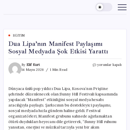
Skip
to
content
EĞITIM
Dua Lipa’nın Manifest Paylaşımı
Sosyal Medyada Şok Etkisi Yarattı
Dua
By
Elif Kurt
yorumlar kapalı
Lipa’nın
14 Mayıs 2026
1 Min Read
Manifest
Paylaşımı
Sosyal
Dünyaca ünlü pop yıldızı Dua Lipa, Kosova’nın Priştine
Medyada
şehrinde düzenlenecek olan Sunny Hill Festivali kapsamında
Şok
Etkisi
yapılacak “Manifest” etkinliğini sosyal medya hesabı
Yarattı
aracılığıyla paylaştı. Şarkıcının bu destekleyici paylaşımı,
için
sosyal medyada hızla gündem haline geldi. Festival
organizatörleri, Manifest grubunu sahnede ağırlamaktan
ötürü duydukları heyecanı dile getirerek, “Sunny Hill ruhunu
yansıtan, enerjisi ve müzikal tarzıyla yeni bir akım