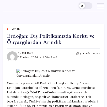
Skip
to
content
EĞITIM
Erdoğan: Dış Politikamızda Korku ve
Önyargılardan Arındık
Erdoğan:
By
Elif Kurt
yorumlar kapalı
Dış
6 Haziran 2026
1 Min Read
Politikamızda
Korku
ve
Önyargılardan
Arındık
için
Cumhurbaşkanı ve AK Parti Genel Başkanı Recep Tayyip
Erdoğan, İstanbul’da düzenlenen “DEİK 39. Genel Kurulu ve
Ustalara Saygı Ödül Töreni”nde önemli açıklamalarda
bulundu. Erdoğan, başarılı ve ilham verici ustaları tek tek
tebrik ederek, Türkiye’nin dış politikası hakkında şu ifadeleri
kullandı: “Dış politikamızda asla korkular, düşmanlıklar ve