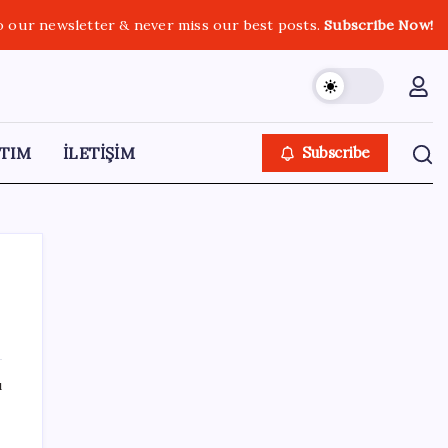
o our newsletter & never miss our best posts.
Subscribe Now!
TIM
İLETİŞİM
Subscribe
SON YAZILAR
ı
Ahmet Özer’den ‘çerçeve yasa’ yorumu: ‘Bu
düzenleme bir son değil, yeni bir