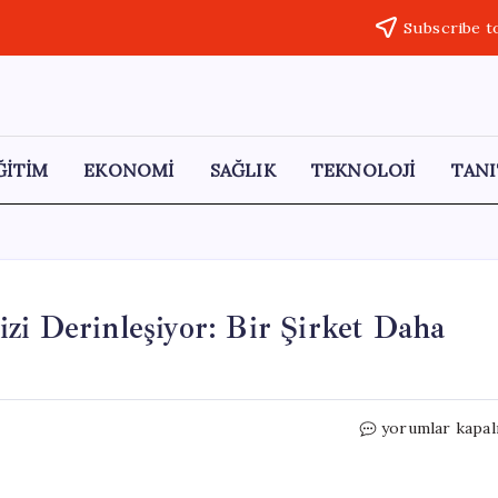
Subscribe t
ĞİTİM
EKONOMİ
SAĞLIK
TEKNOLOJİ
TANI
zi Derinleşiyor: Bir Şirket Daha
Hava
yorumlar kapal
Yolu
Sektöründe
Yakıt