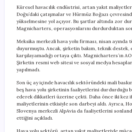
Küresel havacılık endüstrisi, artan yakıt maliyetler
Doğu’daki çatışmalar ve Hürmüz Boğazı çevresindeki 
yükselmesine yol açıyor. Bu şartlar altında zor du
Magnicharters, operasyonlarını durdurduktan son
Meksika merkezli hava yolu firması, nisan ayında t
duyurmuştu. Ancak, şirketin bakım, teknik destek, e
karşılayamadığı ortaya çıktı. Magnicharters’ın AOC 
Şirketin resmi web sitesi ve sosyal medya hesapları
yapılmadı.
Son üç ay içinde havacılık sektöründeki mali bask
beş hava yolu şirketinin faaliyetlerini durdurduğu bel
ederek dikkatleri üzerine çekti. Daha önce iki kez
maliyetlerinin etkisiyle son darbeyi aldı. Ayrıca, Ho
Slovenya merkezli AlpAvia da faaliyetlerini sonlandı
ettiğini açıkladı.
Hava yolu sektörü, artan yakıt maliyetleriyle müca