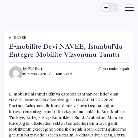
Skip
to
content
HABER
E-mobilite Devi NAVEE, İstanbul’da
Entegre Mobilite Vizyonunu Tanıttı
E-
By
Elif Kurt
yorumlar kapalı
mobilite
15 Mayıs 2026
2 Min Read
Devi
NAVEE,
İstanbul’da
E-mobilite alanında dünya çapında tanınan bir lider olan
Entegre
NAVEE, İstanbul’da düzenlediği ilk NAVEE MENA 2026
Mobilite
Vizyonunu
Partner Buluşması ile kara, deniz ve hava taşımacılığını
Tanıttı
birleştiren entegre mobilite vizyonunu açıkladı. Bu etkinlikte,
için
Türkiye, Birleşik Arap Emirlikleri, Suudi Arabistan, Mısır ve
Kuveyt gibi ülkelerden sektör temsilcileri bir araya geldi.
Mobilitenin geleceğine yönelik önemli işbirliklerini gündeme
getiren bu zirvede, İstech İletişim, MediaMarkt, Vatan, Extra