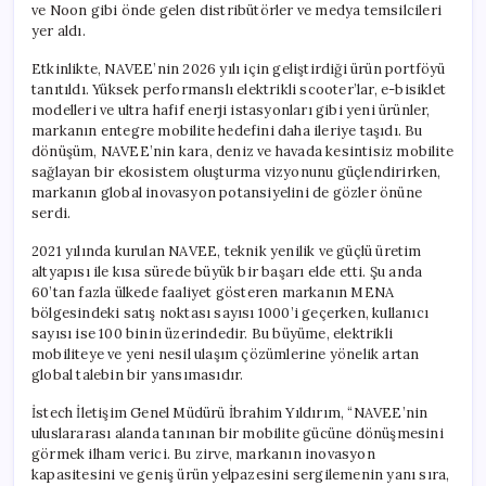
ve Noon gibi önde gelen distribütörler ve medya temsilcileri
yer aldı.
Etkinlikte, NAVEE’nin 2026 yılı için geliştirdiği ürün portföyü
tanıtıldı. Yüksek performanslı elektrikli scooter’lar, e-bisiklet
modelleri ve ultra hafif enerji istasyonları gibi yeni ürünler,
markanın entegre mobilite hedefini daha ileriye taşıdı. Bu
dönüşüm, NAVEE’nin kara, deniz ve havada kesintisiz mobilite
sağlayan bir ekosistem oluşturma vizyonunu güçlendirirken,
markanın global inovasyon potansiyelini de gözler önüne
serdi.
2021 yılında kurulan NAVEE, teknik yenilik ve güçlü üretim
altyapısı ile kısa sürede büyük bir başarı elde etti. Şu anda
60’tan fazla ülkede faaliyet gösteren markanın MENA
bölgesindeki satış noktası sayısı 1000’i geçerken, kullanıcı
sayısı ise 100 binin üzerindedir. Bu büyüme, elektrikli
mobiliteye ve yeni nesil ulaşım çözümlerine yönelik artan
global talebin bir yansımasıdır.
İstech İletişim Genel Müdürü İbrahim Yıldırım, “NAVEE’nin
uluslararası alanda tanınan bir mobilite gücüne dönüşmesini
görmek ilham verici. Bu zirve, markanın inovasyon
kapasitesini ve geniş ürün yelpazesini sergilemenin yanı sıra,