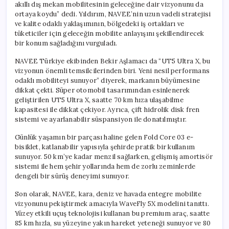
akıllı dış mekan mobilitesinin geleceğine dair vizyonunu da
ortaya koydu” dedi. Yıldırım, NAVEE’nin uzun vadeli stratejisi
ve kalite odaklı yaklaşımının, bölgedeki iş ortakları ve
tüketiciler için geleceğin mobilite anlayışını şekillendirecek
bir konum sağladığını vurguladı.
NAVEE Türkiye ekibinden Bekir Aşlamacı da “UT5 Ultra X, bu
vizyonun önemli temsilcilerinden biri. Yeni nesil performans
odaklı mobiliteyi sunuyor” diyerek, markanın büyümesine
dikkat çekti. Süper otomobil tasarımından esinlenerek
geliştirilen UT5 Ultra X, saatte 70 km hıza ulaşabilme
kapasitesi ile dikkat çekiyor. Ayrıca, çift hidrolik disk fren
sistemi ve ayarlanabilir süspansiyon ile donatılmıştır.
Günlük yaşamın bir parçası haline gelen Fold Core 03 e-
bisiklet, katlanabilir yapısıyla şehirde pratik bir kullanım
sunuyor. 50 km’ye kadar menzil sağlarken, gelişmiş amortisör
sistemi ile hem şehir yollarında hem de zorlu zeminlerde
dengeli bir sürüş deneyimi sunuyor.
Son olarak, NAVEE, kara, deniz ve havada entegre mobilite
vizyonunu pekiştirmek amacıyla WaveFly 5X modelini tanıttı.
Yüzey etkili uçuş teknolojisi kullanan bu premium araç, saatte
85 km hızla, su yüzeyine yakın hareket yeteneği sunuyor ve 80