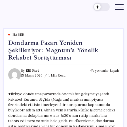
Skip
to
content
HABER
Dondurma Pazarı Yeniden
Şekilleniyor: Magnum’a Yönelik
Rekabet Soruşturması
Dondurma
By
Elif Kurt
yorumlar kapalı
Pazarı
15 Mayıs 2026
1 Min Read
Yeniden
Şekilleniyor:
Magnum’a
Türkiye dondurma pazarında önemli bir gelişme yaşandı.
Yönelik
Rekabet Kurumu, Algida (Magnum) markasının piyasa
Rekabet
Soruşturması
üzerindeki etkisini inceleyen bir soruşturma kapsamında
için
büyük bir adım attı. Alınan yeni kararla, küçük işletmelerdeki
dondurma dolaplarının en az %30’unun rakip markalara
tahsis edilmesi zorunlu hale geldi. Bu düzenleme, dondurma
satış noktalarında yeni bir dönemin başlangıcını simgeliyor.