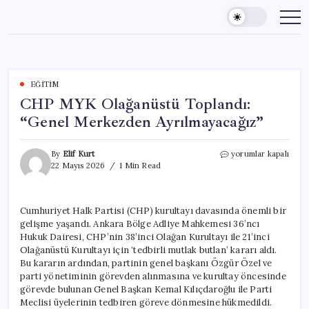
Skip
to
content
EĞITIM
CHP MYK Olağanüstü Toplandı:
“Genel Merkezden Ayrılmayacağız”
CHP
By
Elif Kurt
yorumlar kapalı
MYK
22 Mayıs 2026
1 Min Read
Olağanüstü
Toplandı:
“Genel
Cumhuriyet Halk Partisi (CHP) kurultayı davasında önemli bir
Merkezden
gelişme yaşandı. Ankara Bölge Adliye Mahkemesi 36’ncı
Ayrılmayacağız”
için
Hukuk Dairesi, CHP’nin 38’inci Olağan Kurultayı ile 21’inci
Olağanüstü Kurultayı için ‘tedbirli mutlak butlan’ kararı aldı.
Bu kararın ardından, partinin genel başkanı Özgür Özel ve
parti yönetiminin görevden alınmasına ve kurultay öncesinde
görevde bulunan Genel Başkan Kemal Kılıçdaroğlu ile Parti
Meclisi üyelerinin tedbiren göreve dönmesine hükmedildi.