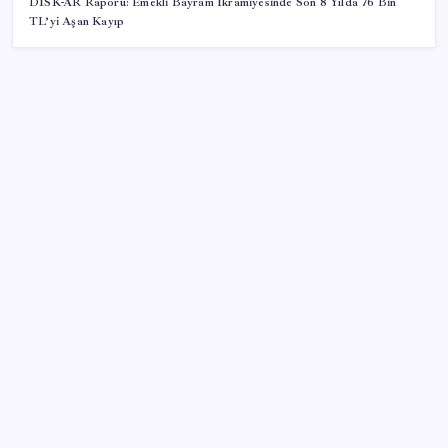
DİSK-AR Raporu: Emekli Bayram İkramiyesinde Son 8 Yılda 76 Bin
TL’yi Aşan Kayıp
SON YAZILAR
Yapay Zekanın Kimsenin Konuşmadığı Bedeli! Apple
Neden Zirvede? | TeknoMaxx #6
CHP MYK’sından parti içinde kalan Özel destekçisi
vekillere ‘Truva atı’ benzetmesi… İsimlerin tespiti
için Sarıbal’a görev verildi
Marmaris’teki orman yangınına ilişkin 1 gözaltı
ABD’nin enflasyon göstergesi haziranda