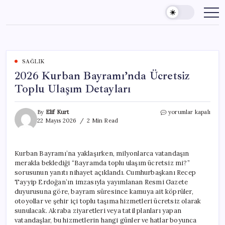
Skip
to
content
SAĞLIK
2026 Kurban Bayramı’nda Ücretsiz
Toplu Ulaşım Detayları
2026
By
Elif Kurt
yorumlar kapalı
Kurban
22 Mayıs 2026
2 Min Read
Bayramı’nda
Ücretsiz
Toplu
Kurban Bayramı’na yaklaşırken, milyonlarca vatandaşın
Ulaşım
merakla beklediği “Bayramda toplu ulaşım ücretsiz mi?”
Detayları
için
sorusunun yanıtı nihayet açıklandı. Cumhurbaşkanı Recep
Tayyip Erdoğan’ın imzasıyla yayımlanan Resmi Gazete
duyurusuna göre, bayram süresince kamuya ait köprüler,
otoyollar ve şehir içi toplu taşıma hizmetleri ücretsiz olarak
sunulacak. Akraba ziyaretleri veya tatil planları yapan
vatandaşlar, bu hizmetlerin hangi günler ve hatlar boyunca