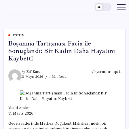
Skip
to
content
EĞITIM
Boşanma Tartışması Facia ile
Sonuçlandı: Bir Kadın Daha Hayatını
Kaybetti
Boşanma
By
Elif Kurt
yorumlar kapalı
Tartışması
31 Mayıs 2026
1 Min Read
Facia
ile
Sonuçlandı:
Bir
Kadın
Daha
Yusuf Arslan
Hayatını
31 Mayıs 2026
Kaybetti
için
Gece saatlerinde Merkez Doğukent Mahallesi’ndeki bir
apartman dairesinde korkunç bir cinayet olayı yaşandı.