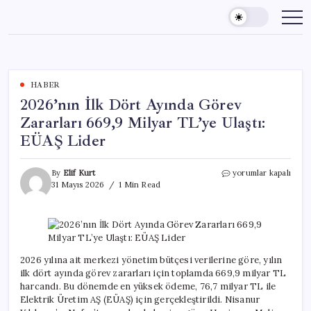
Skip
to
content
HABER
2026’nın İlk Dört Ayında Görev
Zararları 669,9 Milyar TL’ye Ulaştı:
EÜAŞ Lider
2026’nın
By
Elif Kurt
yorumlar kapalı
İlk
31 Mayıs 2026
1 Min Read
Dört
Ayında
Görev
Zararları
669,9
Milyar
2026 yılına ait merkezi yönetim bütçesi verilerine göre, yılın
TL’ye
ilk dört ayında görev zararları için toplamda 669,9 milyar TL
Ulaştı:
harcandı. Bu dönemde en yüksek ödeme, 76,7 milyar TL ile
EÜAŞ
Elektrik Üretim AŞ (EÜAŞ) için gerçekleştirildi. Nisanur
Lider