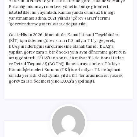
Yıldırım’ın Nefes’te yer alan haberine göre, Hazine ve Maliye
için
Bakanlığı nisan ayı merkezi yönetim bütçe giderleri
istatistiklerini yayımladı. Kamuoyunda olumsuz bir algı
yaratmaması adına, 2021 yılında ‘görev zararı’ terimi
‘görevlendirme gideri’ olarak değiştirildi.
Ocak-Nisan 2026 döneminde, Kamu İktisadi Teşebbüsleri
(KİT) için ödenen görev zararı 118 milyar TL’yi geçerek,
EÜAŞ’ın liderliğini sürdürmesine olanak tanıdı. EÜAŞ’a
yapılan görev zararı, bir önceki yılın aynı dönemine göre %15
artış gösterdi. EÜAŞ’tan sonra, 38 milyar TL ile Boru Hatları
ve Petrol Taşıma AŞ (BOTAŞ) ikinci sırayı alırken, Türkiye
Kömür İşletmeleri Kurumu (TKİ) ise 4 milyar TL ile üçüncü
sırada yer aldı. Geçtiğimiz yıl da KİT’ler arasında en yüksek
görev zararı ödemesi yine EÜAŞ’a yapılmıştı.