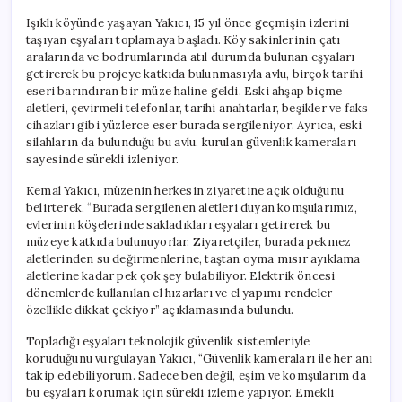
Işıklı köyünde yaşayan Yakıcı, 15 yıl önce geçmişin izlerini
taşıyan eşyaları toplamaya başladı. Köy sakinlerinin çatı
aralarında ve bodrumlarında atıl durumda bulunan eşyaları
getirerek bu projeye katkıda bulunmasıyla avlu, birçok tarihi
eseri barındıran bir müze haline geldi. Eski ahşap biçme
aletleri, çevirmeli telefonlar, tarihi anahtarlar, beşikler ve faks
cihazları gibi yüzlerce eser burada sergileniyor. Ayrıca, eski
silahların da bulunduğu bu avlu, kurulan güvenlik kameraları
sayesinde sürekli izleniyor.
Kemal Yakıcı, müzenin herkesin ziyaretine açık olduğunu
belirterek, “Burada sergilenen aletleri duyan komşularımız,
evlerinin köşelerinde sakladıkları eşyaları getirerek bu
müzeye katkıda bulunuyorlar. Ziyaretçiler, burada pekmez
aletlerinden su değirmenlerine, taştan oyma mısır ayıklama
aletlerine kadar pek çok şey bulabiliyor. Elektrik öncesi
dönemlerde kullanılan el hızarları ve el yapımı rendeler
özellikle dikkat çekiyor” açıklamasında bulundu.
Topladığı eşyaları teknolojik güvenlik sistemleriyle
koruduğunu vurgulayan Yakıcı, “Güvenlik kameraları ile her anı
takip edebiliyorum. Sadece ben değil, eşim ve komşularım da
bu eşyaları korumak için sürekli izleme yapıyor. Emekli