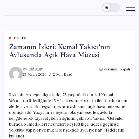
Skip
to
content
HABER
Zamanın İzleri: Kemal Yakıcı’nın
Avlusunda Açık Hava Müzesi
Zamanın
By
Elif Kurt
yorumlar kapalı
İzleri:
13 Mayıs 2026
2 Min Read
Kemal
Yakıcı’nın
Avlusunda
Rize’nin Ardeşen ilçesinde, 75 yaşındaki emekli Kemal
Açık
Yakıcı’nın liderliğinde 15 yıl süresince biriktirilen tarihi tarım
Hava
Müzesi
aletleri ve antika eşyalar, evinin avlusunu açık hava müzesine
için
dönüştürdü. Yüzyıllara meydan okuyan eserler, avluda
sergilenerek ziyaretçilerin ilgisini çekiyor. Yakıcı, “Gelenler
burada bilmedikleri nesneleri keşfettikçe, adeta geçmişe
yolculuk yapıyor ve mutlu bir şekilde ayrılıyorlar” ifadelerini
kullandı.