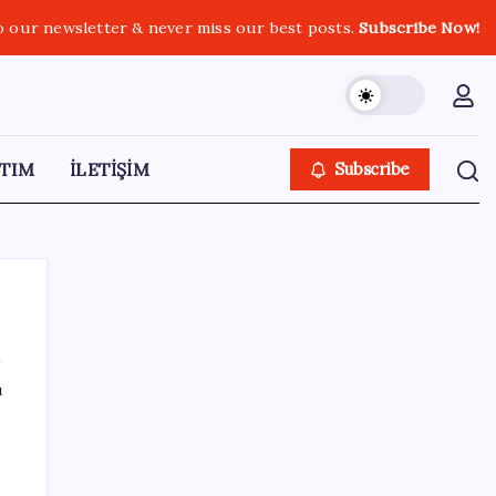
o our newsletter & never miss our best posts.
Subscribe Now!
TIM
İLETİŞİM
Subscribe
ı
SON YAZILAR
İklim zirvesi de milyarlar yutacak
n