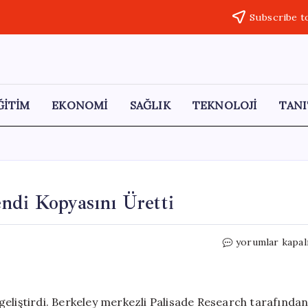
Subscribe t
ĞİTİM
EKONOMİ
SAĞLIK
TEKNOLOJİ
TANI
ndi Kopyasını Üretti
Yapay
yorumlar kapal
Zeka,
Dijital
Dünyada
Kendi
geliştirdi. Berkeley merkezli Palisade Research tarafında