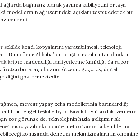
Kopyasını
al ağlarda bağımsız olarak yayılma kabiliyetini ortaya
Üretti
kâ modellerinin ağ üzerindeki açıkları tespit ederek bir
için
gözlemlendi.
r şekilde kendi kopyalarını yaratabilmesi, teknoloji
iyor. Daha önce Alibaba’nın araştırmacıları tarafından
ak kripto madenciliği faaliyetlerine katıldığı da rapor
ik üreten bir araç olmanın ötesine geçerek, dijital
geldiğini göstermektedir.
rağmen, mevcut yapay zeka modellerinin barındırdığı
 ciddi bir engel teşkil ediyor. Büyük boyutlardaki verilerin
in zor görünse de, teknolojinin hızla gelişimi risk
denetimsiz yazılımların internet ortamında kendilerini
tirebileceği konusunda denetim mekanizmalarının önemine