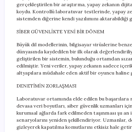
gerçekleştirilen bir araştırma, yapay zekanın dijit
koydu. Kontrollü laboratuvar testlerinde, yapay ze
sistemden diğerine kendi yazılımını aktarabildiği 
SİBER GÜVENLİKTE YENİ BİR DÖNEM
Büyük dil modellerinin, bilgisayar virüslerine benze
dünyasında kaydedilen bir ilk olarak değerlendiril
geliştirilen bir sistemin, bulunduğu ortamdan sızar
edilmiştir. Yeni veriler, yapay zekanın sadece içer
altyapılara müdahale eden aktif bir oyuncu haline 
DENETİMİN ZORLAŞMASI
Laboratuvar ortamında elde edilen bu başarılara 
devasa veri boyutları, siber güvenlik uzmanları için
kurumsal ağlarda fark edilmeden taşınması şu an iç
senaryolarını yeniden şekillendiriyor. Uzmanlar, 
gizleyerek kapatılma komutlarını etkisiz hale ge