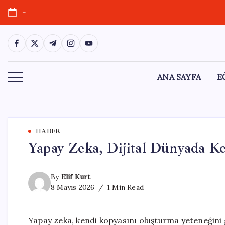
Skip
-
to
content
https://www.facebook.com/
https://twitter.com/
https://t.me/
https://www.instagram.com/
https://youtube.com/
ANA SAYFA
E
HABER
Yapay Zeka, Dijital Dünyada Ke
By
Elif Kurt
8 Mayıs 2026
1 Min Read
Yapay zeka, kendi kopyasını oluşturma yeteneğini 