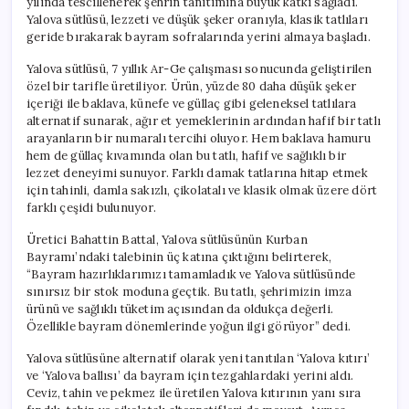
yılında tescillenerek şehrin tanıtımına büyük katkı sağladı.
Yalova sütlüsü, lezzeti ve düşük şeker oranıyla, klasik tatlıları
geride bırakarak bayram sofralarında yerini almaya başladı.
Yalova sütlüsü, 7 yıllık Ar-Ge çalışması sonucunda geliştirilen
özel bir tarifle üretiliyor. Ürün, yüzde 80 daha düşük şeker
içeriği ile baklava, künefe ve güllaç gibi geleneksel tatlılara
alternatif sunarak, ağır et yemeklerinin ardından hafif bir tatlı
arayanların bir numaralı tercihi oluyor. Hem baklava hamuru
hem de güllaç kıvamında olan bu tatlı, hafif ve sağlıklı bir
lezzet deneyimi sunuyor. Farklı damak tatlarına hitap etmek
için tahinli, damla sakızlı, çikolatalı ve klasik olmak üzere dört
farklı çeşidi bulunuyor.
Üretici Bahattin Battal, Yalova sütlüsünün Kurban
Bayramı’ndaki talebinin üç katına çıktığını belirterek,
“Bayram hazırlıklarımızı tamamladık ve Yalova sütlüsünde
sınırsız bir stok moduna geçtik. Bu tatlı, şehrimizin imza
ürünü ve sağlıklı tüketim açısından da oldukça değerli.
Özellikle bayram dönemlerinde yoğun ilgi görüyor” dedi.
Yalova sütlüsüne alternatif olarak yeni tanıtılan ‘Yalova kıtırı’
ve ‘Yalova ballısı’ da bayram için tezgahlardaki yerini aldı.
Ceviz, tahin ve pekmez ile üretilen Yalova kıtırının yanı sıra