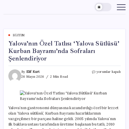
Skip
to
content
EĞITIM
Yalova’nın Özel Tatlısı ‘Yalova Sütlüsü’
Kurban Bayramı’nda Sofraları
Şenlendiriyor
Yalova’nın
By
Elif Kurt
yorumlar kapalı
Özel
26 Mayıs 2026
2 Min Read
Tatlısı
‘Yalova
Sütlüsü’
Kurban
Bayramı’nda
Sofraları
Yalova’nın gastronomi dünyasına kazandırdığı özel bir lezzet
Şenlendiriyor
olan ‘Yalova sütlüsü’, Kurban Bayramı hazırlıklarının
için
vazgeçilmez bir parçası haline geldi. 2005 yılında Yalova’nın
ilk baklava ustası tarafından üretime başlanan bu tatlı, 2010