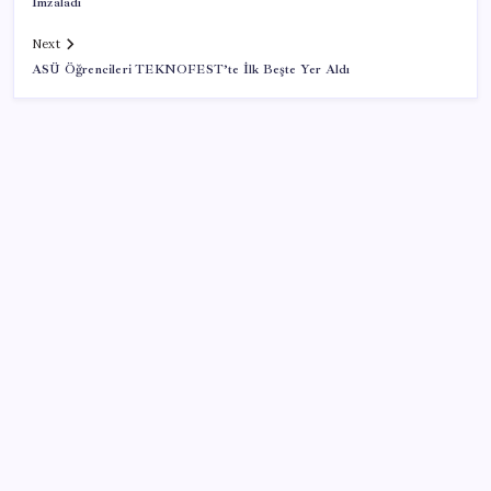
İmzaladı
Next
ASÜ Öğrencileri TEKNOFEST’te İlk Beşte Yer Aldı
SON YAZILAR
İklim zirvesi de milyarlar yutacak
Pixel Telefonlara Yapay Zeka Destekli Saat
Tasarımları Geliyor
TBMM Adalet Komisyonu’nda ‘süreç yasası’
gerginliği: İzdiham yaşandı, ezilme tehlikesi