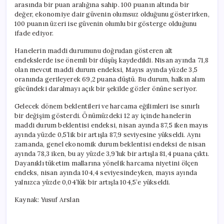
arasında bir puan aralığına sahip. 100 puanın altında bir
değer, ekonomiye dair güvenin olumsuz olduğunu gösterirken,
100 puanın üzeri ise güvenin olumlu bir gösterge olduğunu
ifade ediyor.
Hanelerin maddi durumunu doğrudan gösteren alt
endekslerde ise önemli bir düşüş kaydedildi. Nisan ayında 71,8
olan mevcut maddi durum endeksi, Mayıs ayında yüzde 3,5
oranında gerileyerek 69,2 puana düştü. Bu durum, halkın alım
gücündeki daralmayı açık bir şekilde gözler önüne seriyor.
Gelecek dönem beklentileri ve harcama eğilimleri ise sınırlı
bir değişim gösterdi. Önümüzdeki 12 ay içinde hanelerin
maddi durum beklentisi endeksi, nisan ayında 87,5 iken mayıs
ayında yüzde 0,5’lik bir artışla 87,9 seviyesine yükseldi. Aynı
zamanda, genel ekonomik durum beklentisi endeksi de nisan
ayında 78,3 iken, bu ay yüzde 3,9’luk bir artışla 81,4 puana çıktı.
Dayanıklı tüketim mallarına yönelik harcama niyetini ölçen
endeks, nisan ayında 104,4 seviyesindeyken, mayıs ayında
yalnızca yüzde 0,04’lük bir artışla 104,5’e yükseldi.
Kaynak: Yusuf Arslan