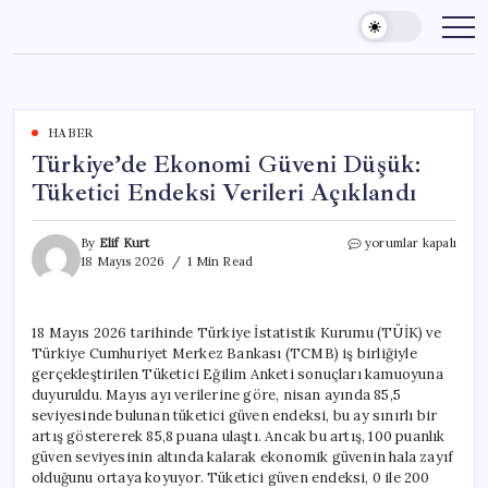
Skip
to
content
HABER
Türkiye’de Ekonomi Güveni Düşük:
Tüketici Endeksi Verileri Açıklandı
Türkiye’de
By
Elif Kurt
yorumlar kapalı
Ekonomi
18 Mayıs 2026
1 Min Read
Güveni
Düşük:
Tüketici
18 Mayıs 2026 tarihinde Türkiye İstatistik Kurumu (TÜİK) ve
Endeksi
Türkiye Cumhuriyet Merkez Bankası (TCMB) iş birliğiyle
Verileri
Açıklandı
gerçekleştirilen Tüketici Eğilim Anketi sonuçları kamuoyuna
için
duyuruldu. Mayıs ayı verilerine göre, nisan ayında 85,5
seviyesinde bulunan tüketici güven endeksi, bu ay sınırlı bir
artış göstererek 85,8 puana ulaştı. Ancak bu artış, 100 puanlık
güven seviyesinin altında kalarak ekonomik güvenin hala zayıf
olduğunu ortaya koyuyor. Tüketici güven endeksi, 0 ile 200