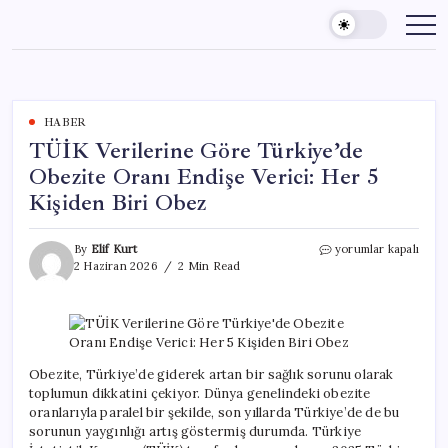
Skip
to
content
HABER
TÜİK Verilerine Göre Türkiye’de
Obezite Oranı Endişe Verici: Her 5
Kişiden Biri Obez
TÜİK
By
Elif Kurt
yorumlar kapalı
Verilerine
2 Haziran 2026
2 Min Read
Göre
Türkiye’de
Obezite
Oranı
Endişe
Verici:
Obezite, Türkiye’de giderek artan bir sağlık sorunu olarak
Her
toplumun dikkatini çekiyor. Dünya genelindeki obezite
5
oranlarıyla paralel bir şekilde, son yıllarda Türkiye’de de bu
Kişiden
sorunun yaygınlığı artış göstermiş durumda. Türkiye
Biri