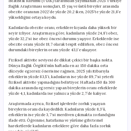
İstatistik Kurumu (TÜİK) tarafından yayımlanan 2025 Türkiye
Obez
Sağlık Araştırması sonuçları, 15 yaş ve üstü bireyler arasında
için
obezite oranının 2022’de yüzde 20,2 iken, 2025’te yüzde 21,8’e
yükseldiğini ortaya koydu.
Kadınlarda obezite oranı, erkeklere kıyasla daha yüksek bir
seyir izliyor. Araştırmaya göre, kadınların yüzde 24,8’i obez,
yüzde 32,2’si ise obez öncesi durumu yaşıyor. Erkeklerde ise
obezite oranı yüzde 18,7 olarak tespit edilirken, obez öncesi
durumdaki bireylerin oranı yüzde 43,1’e ulaşıyor.
Fiziksel aktivite seviyesi de dikkat çekici bir başka nokta.
Dünya Sağlık Örgütü’nün haftada en az 150 dakika orta
düzeyde egzersiz önerisine rağmen, 2025 yılı itibarıyla
erkeklerin yüzde 83,5’i, kadınların ise yüzde 89,7’si yeterli
fiziksel aktivite yapmadığını belirtiyor. Haftada 150 ila 300
dakika arasında egzersiz yapan bireylerin oranı erkeklerde
yüzde 4,1, kadınlarda ise yalnızca yüzde 2,7’de kalıyor.
Araştırmada ayrıca, fiziksel işlevlerde zorluk yaşayan
bireylerin oranı da kaydedildi. Kadınların yüzde 8,3’ü,
erkeklerin ise yüzde 3,7’si merdiven çıkmakta zorlandığını
ifade etti. Öğrenme, hatırlama ve yürüme gibi temel
hareketlerde kadınların erkeklere göre daha fazla zorluk