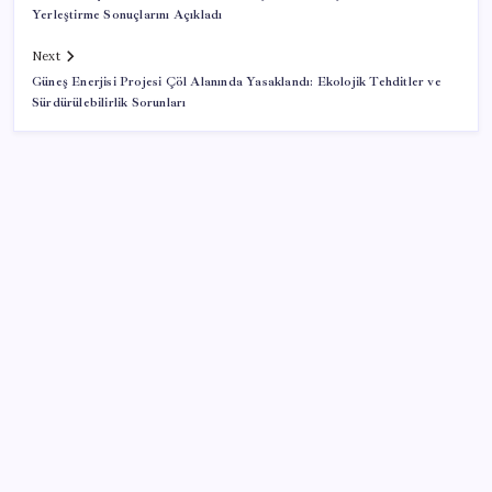
Yerleştirme Sonuçlarını Açıkladı
Next
Güneş Enerjisi Projesi Çöl Alanında Yasaklandı: Ekolojik Tehditler ve
Sürdürülebilirlik Sorunları
SON YAZILAR
İklim zirvesi de milyarlar yutacak
Pixel Telefonlara Yapay Zeka Destekli Saat
Tasarımları Geliyor
TBMM Adalet Komisyonu’nda ‘süreç yasası’