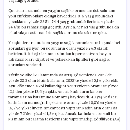
yaşadığı görüldü.
Çocuklar arasında en yaygın sağlık sorununun üst solunum
yolu enfeksiyonları olduğu kaydedildi. 0-6 yaş grubundaki
çocukların yüzde 28,5’i, 7-14 yaş grubundakilerin ise yüzde
24,6’sı bu rahatsızlığı geçirdi. Ayrıca, her iki yaş grubunda da
ishal sıkça rastlanan bir sağlık sorunu olarak öne çıktı.
Yetişkinler arasında en yaygın sağlık sorunlarının başında bel
sorunları geliyor, bu sorunların oranı yüzde 24,3 olarak
belirlendi. Bel ağrılarının ardından hipertansiyon, boyun
rahatsızlıkları, diyabet ve yüksek kan lipidleri gibi sağlık
sorunları sıralandı.
Tütün ve alkol kullanımında da artış gözlemlendi. 2022’de
yüzde 28,3 olan tütün kullanımı, 2025’te yüzde 30,1’e yükseldi.
Aynı dönemde alkol kullandığını belirtenlerin oranı ise yüzde
12,1’den yüzde 12,6’ya çıktı. Ancak, kadınların kanser
taramalarına katılımında bir artış kaydedildi. 40 yaş ve üzeri
kadınların mamografi çektirme oranı yüzde 10,8’den yüzde
16,7’ye yükselirken, smear testi yaptıran kadınların oranı da
yüzde 7,2’den yüzde 11,8’e çıktı. Ancak, kadınların önemli bir
kısmının bu tarama testlerini hiç yaptırmadığı görülüyor. (AA)