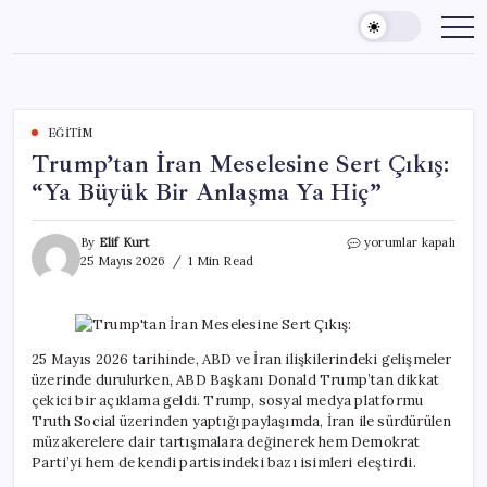
Skip
to
content
EĞITIM
Trump’tan İran Meselesine Sert Çıkış:
“Ya Büyük Bir Anlaşma Ya Hiç”
Trump’tan
By
Elif Kurt
yorumlar kapalı
İran
25 Mayıs 2026
1 Min Read
Meselesine
Sert
Çıkış:
“Ya
Büyük
25 Mayıs 2026 tarihinde, ABD ve İran ilişkilerindeki gelişmeler
Bir
üzerinde durulurken, ABD Başkanı Donald Trump’tan dikkat
Anlaşma
çekici bir açıklama geldi. Trump, sosyal medya platformu
Ya
Truth Social üzerinden yaptığı paylaşımda, İran ile sürdürülen
Hiç”
müzakerelere dair tartışmalara değinerek hem Demokrat
için
Parti’yi hem de kendi partisindeki bazı isimleri eleştirdi.