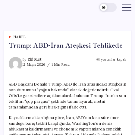
Skip
to
content
HABER
Trump: ABD-İran Ateşkesi Tehlikede
Trump:
By
Elif Kurt
yorumlar kapalı
ABD-
12 Mayıs 2026
1 Min Read
İran
Ateşkesi
Tehlikede
ABD Başkanı Donald Trump, ABD ile İran arasındaki ateşkesin
için
son durumunu “yoğun bakımda” olarak değerlendirdi. Oval
Ofis’te gazetecilere açıklamalarda bulunan Trump, İran’ın son
teklifini “çöp parçası” şeklinde tanımlayarak, metni
tamamlamadan geri bıraktığını ifade etti.
Kaynakların aktardığına göre, İran, ABD’nin kısa süre önce
sunduğu barış teklifi karşılığında, Washington’un deniz
ablukasını kaldırmasını ve ekonomik yaptırımlarda esneklik
sağlamasını talep etti. Ayrıca, Tahran, Hürmüz Boğazı’ndaki