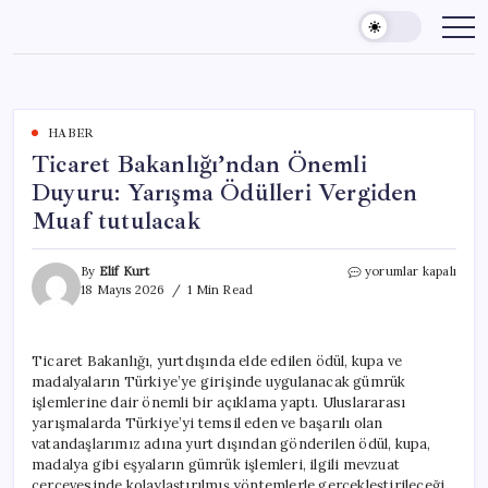
Skip
to
content
HABER
Ticaret Bakanlığı’ndan Önemli
Duyuru: Yarışma Ödülleri Vergiden
Muaf tutulacak
Ticaret
By
Elif Kurt
yorumlar kapalı
Bakanlığı’ndan
18 Mayıs 2026
1 Min Read
Önemli
Duyuru:
Yarışma
Ticaret Bakanlığı, yurtdışında elde edilen ödül, kupa ve
Ödülleri
madalyaların Türkiye’ye girişinde uygulanacak gümrük
Vergiden
Muaf
işlemlerine dair önemli bir açıklama yaptı. Uluslararası
tutulacak
yarışmalarda Türkiye’yi temsil eden ve başarılı olan
için
vatandaşlarımız adına yurt dışından gönderilen ödül, kupa,
madalya gibi eşyaların gümrük işlemleri, ilgili mevzuat
çerçevesinde kolaylaştırılmış yöntemlerle gerçekleştirileceği