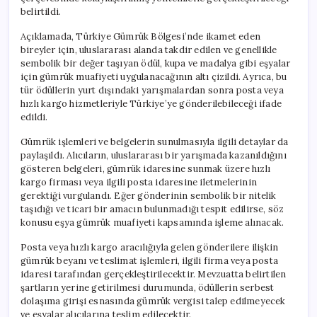
belirtildi.
Açıklamada, Türkiye Gümrük Bölgesi’nde ikamet eden
bireyler için, uluslararası alanda takdir edilen ve genellikle
sembolik bir değer taşıyan ödül, kupa ve madalya gibi eşyalar
için gümrük muafiyeti uygulanacağının altı çizildi. Ayrıca, bu
tür ödüllerin yurt dışındaki yarışmalardan sonra posta veya
hızlı kargo hizmetleriyle Türkiye’ye gönderilebileceği ifade
edildi.
Gümrük işlemleri ve belgelerin sunulmasıyla ilgili detaylar da
paylaşıldı. Alıcıların, uluslararası bir yarışmada kazanıldığını
gösteren belgeleri, gümrük idaresine sunmak üzere hızlı
kargo firması veya ilgili posta idaresine iletmelerinin
gerektiği vurgulandı. Eğer gönderinin sembolik bir nitelik
taşıdığı ve ticari bir amacın bulunmadığı tespit edilirse, söz
konusu eşya gümrük muafiyeti kapsamında işleme alınacak.
Posta veya hızlı kargo aracılığıyla gelen gönderilere ilişkin
gümrük beyanı ve teslimat işlemleri, ilgili firma veya posta
idaresi tarafından gerçekleştirilecektir. Mevzuatta belirtilen
şartların yerine getirilmesi durumunda, ödüllerin serbest
dolaşıma girişi esnasında gümrük vergisi talep edilmeyecek
ve eşyalar alıcılarına teslim edilecektir.