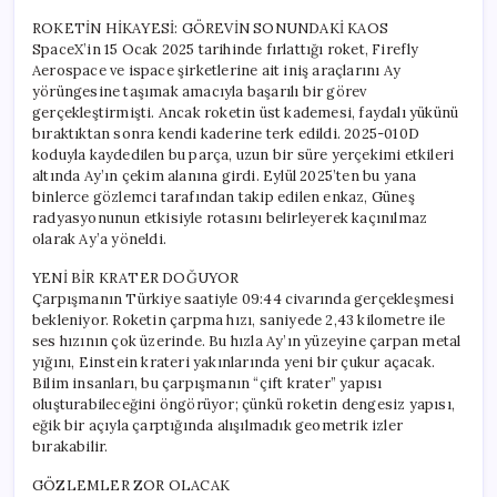
ROKETİN HİKAYESİ: GÖREVİN SONUNDAKİ KAOS
SpaceX’in 15 Ocak 2025 tarihinde fırlattığı roket, Firefly
Aerospace ve ispace şirketlerine ait iniş araçlarını Ay
yörüngesine taşımak amacıyla başarılı bir görev
gerçekleştirmişti. Ancak roketin üst kademesi, faydalı yükünü
bıraktıktan sonra kendi kaderine terk edildi. 2025-010D
koduyla kaydedilen bu parça, uzun bir süre yerçekimi etkileri
altında Ay’ın çekim alanına girdi. Eylül 2025’ten bu yana
binlerce gözlemci tarafından takip edilen enkaz, Güneş
radyasyonunun etkisiyle rotasını belirleyerek kaçınılmaz
olarak Ay’a yöneldi.
YENİ BİR KRATER DOĞUYOR
Çarpışmanın Türkiye saatiyle 09:44 civarında gerçekleşmesi
bekleniyor. Roketin çarpma hızı, saniyede 2,43 kilometre ile
ses hızının çok üzerinde. Bu hızla Ay’ın yüzeyine çarpan metal
yığını, Einstein krateri yakınlarında yeni bir çukur açacak.
Bilim insanları, bu çarpışmanın “çift krater” yapısı
oluşturabileceğini öngörüyor; çünkü roketin dengesiz yapısı,
eğik bir açıyla çarptığında alışılmadık geometrik izler
bırakabilir.
GÖZLEMLER ZOR OLACAK