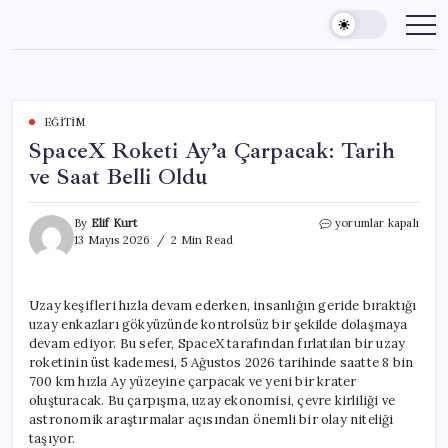
Skip
to
content
EĞITIM
SpaceX Roketi Ay’a Çarpacak: Tarih
ve Saat Belli Oldu
SpaceX
By
Elif Kurt
yorumlar kapalı
Roketi
13 Mayıs 2026
2 Min Read
Ay’a
Çarpacak:
Tarih
Uzay keşifleri hızla devam ederken, insanlığın geride bıraktığı
ve
uzay enkazları gökyüzünde kontrolsüz bir şekilde dolaşmaya
Saat
Belli
devam ediyor. Bu sefer, SpaceX tarafından fırlatılan bir uzay
Oldu
roketinin üst kademesi, 5 Ağustos 2026 tarihinde saatte 8 bin
için
700 km hızla Ay yüzeyine çarpacak ve yeni bir krater
oluşturacak. Bu çarpışma, uzay ekonomisi, çevre kirliliği ve
astronomik araştırmalar açısından önemli bir olay niteliği
taşıyor.