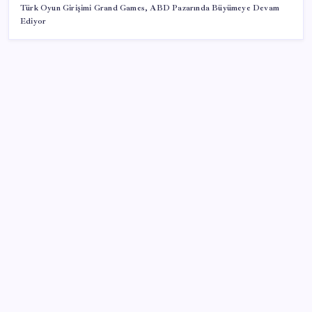
Türk Oyun Girişimi Grand Games, ABD Pazarında Büyümeye Devam
Ediyor
SON YAZILAR
İklim zirvesi de milyarlar yutacak
Pixel Telefonlara Yapay Zeka Destekli Saat
Tasarımları Geliyor
TBMM Adalet Komisyonu’nda ‘süreç yasası’
gerginliği: İzdiham yaşandı, ezilme tehlikesi
geçirdiler!