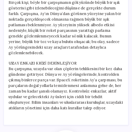
Birçok kişi, böyle bir çarpışmanın gökyüzünde büyük bir ışık
gösterisi gibi izlenebileceğini düşünse de gerçekte durum
farklı. Çarpışma, Ay’ın Dünya’dan görünen yüzeyine yakın bir
noktada gerçekleşecek olmasına rağmen büyük bir ışık
patlaması beklenmiyor. Ay yüzeyinin yüksek albedo etkisi
nedeniyle, küçük bir roket parçasının yarattığı parlama
genelde gözlemlenmeyecek kadar sönük kalacak. Bunun
yerine, büyük bir toz ve kaya bulutu oluşacak; bu olay, sadece
Ay yörüngesindeki uzay araçları tarafından detaylıca
gözlemlenebilecek.
UZAY ENKAZI KRİZİ DERİNLEŞİYOR
Bu çarpışma, uzayda var olan çöplerin tehlikesini bir kez daha
gündeme getiriyor. Dünya ve Ay yörüngelerinde, kontrolden
çıkmış binlerce parça var. SpaceX roketinin Ay’a çarpması, bu
parçaların doğal yollarla temizlenmesi anlamına gelse de, her
zaman bu kadar şanslı olamayız. Kontrolsüz enkazlar, aktif
uydular ve gelecekteki Ay üsleri için ciddi bir tehdit
oluşturuyor. Bilim insanları ve uluslararası kuruluşlar, uzaydaki
atıkların yönetimi için daha katı kurallar talep ediyor.