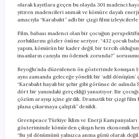
olarak kayıtlara geçen bu olayda 301 madenci hayat
yitiren madencileri anmak ve kömüre dayalı enerji 
amacıyla “Karabaht” adlı bir çizgi filmi izleyicilerl
Film, babası madenci olan bir çocuğun perspektif
zorluklarını gözler önüne seriyor. “432 çocuk baba
yapım, kömürün bir kader değil, bir tercih olduğunu 
insanların canıyla mı ödemek zorunda?” sorusunu 
Beyoğlu’nda düzenlenen ön gösterimde konuşan 140
aynı zamanda geleceğe yönelik bir ‘adil dönüşüm’ ç
“Karabaht hayali bir şehir gibi görünse de aslında
dört bir yanındaki gerçekliği yansıtıyor. Bir çoc
çözüm arayışı içine girdik. Dramatik bir çizgi fil
plana çıkarmaya çalıştık” denildi.
Greenpeace Türkiye İklim ve Enerji Kampanyaları
gösteriminde kömürden çıkışın hem ekonomik hem d
“Bu yıl dönümünü yalnızca anma günü olarak değil,