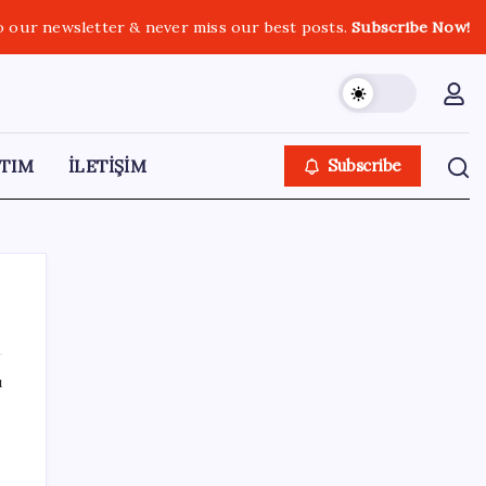
o our newsletter & never miss our best posts.
Subscribe Now!
TIM
İLETİŞİM
Subscribe
ı
SON YAZILAR
TBMM Adalet Komisyonu’nda ‘süreç yasası’
gerginliği: İzdiham yaşandı, ezilme tehlikesi