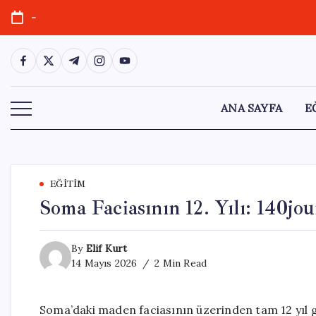
Skip
-
to
content
https://www.facebook.com/
https://twitter.com/
https://t.me/
https://www.instagram.com/
https://youtube.com/
ANA SAYFA
E
EĞITIM
Soma Faciasının 12. Yılı: 140jo
By
Elif Kurt
14 Mayıs 2026
2 Min Read
Soma’daki maden faciasının üzerinden tam 12 yıl ge