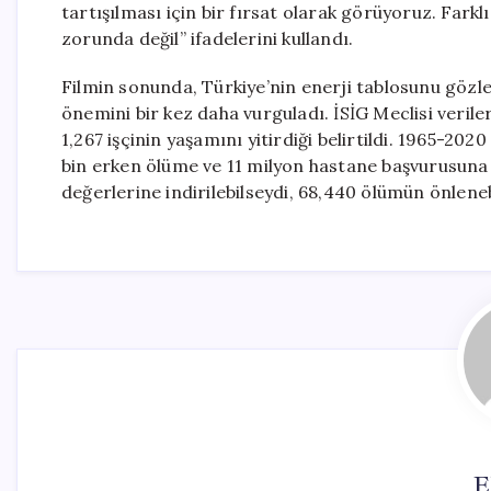
tartışılması için bir fırsat olarak görüyoruz. Fark
zorunda değil” ifadelerini kullandı.
Filmin sonunda, Türkiye’nin enerji tablosunu gözl
önemini bir kez daha vurguladı. İSİG Meclisi veril
1,267 işçinin yaşamını yitirdiği belirtildi. 1965-202
bin erken ölüme ve 11 milyon hastane başvurusuna n
değerlerine indirilebilseydi, 68,440 ölümün önlenebi
E