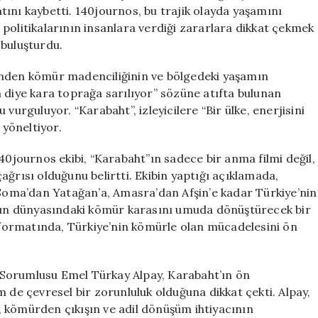
“Karabaht”
ını kaybetti. 140journos, bu trajik olayda yaşamını
Belgeseli
politikalarının insanlara verdiği zararlara dikkat çekmek
için
e buluşturdu.
inden kömür madenciliğinin ve bölgedeki yaşamın
 diye kara toprağa sarılıyor” sözüne atıfta bulunan
vurguluyor. “Karabaht”, izleyicilere “Bir ülke, enerjisini
yöneltiyor.
journos ekibi, “Karabaht”ın sadece bir anma filmi değil,
ağrısı olduğunu belirtti. Ekibin yaptığı açıklamada,
 Soma’dan Yatağan’a, Amasra’dan Afşin’e kadar Türkiye’nin
uğun dünyasındaki kömür karasını umuda dönüştürecek bir
m formatında, Türkiye’nin kömürle olan mücadelesini ön
 Sorumlusu Emel Türkay Alpay, Karabaht’ın ön
e çevresel bir zorunluluk olduğuna dikkat çekti. Alpay,
 kömürden çıkışın ve adil dönüşüm ihtiyacının