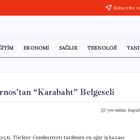
Subscribe t
ĞİTİM
EKONOMİ
SAĞLIK
TEKNOLOJİ
TANI
urnos’tan “Karabaht” Belgeseli
Soma
yorumlar kapal
Faciasının
12.
Yılı:
140journos’tan
çti. Türkiye Cumhuriyeti tarihinin en ağır iş kazası