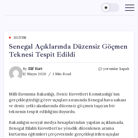
Skip
to
content
EĞITIM
Senegal Açıklarında Düzensiz Göçmen
Teknesi Tespit Edildi
Senegal
By
Elif Kurt
yorumlar kapalı
Açıklarında
12 Mayıs 2026
1 Min Read
Düzensiz
Göçmen
Teknesi
Milli Savunma Bakanlığı, Deniz Kuvvetleri Komutanlığı’nın
Tespit
gerçekleştirdiği görev uçuşları sırasında Senegal hava sahası
Edildi
için
ve deniz yetki alanlarında düzensiz göçmen taşıyan bir
teknenin tespit edildiğini duyurdu.
Bakanlığın sosyal medya hesaplarından yapılan açıklamada,
Senegal Silahlı Kuvvetleri’ne yönelik düzenlenen arama
kurtarma eğitimleri çerçevesinde gerçekleştirilen uçuşlar