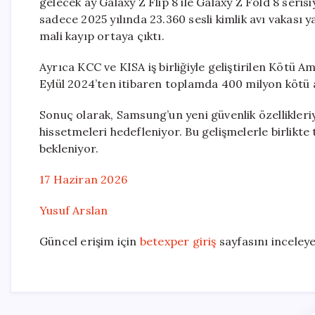
gelecek ay Galaxy Z Flip 8 ile Galaxy Z Fold 8 ser
sadece 2025 yılında 23.360 sesli kimlik avı vakası 
mali kayıp ortaya çıktı.
Ayrıca KCC ve KISA iş birliğiyle geliştirilen Kötü 
Eylül 2024’ten itibaren toplamda 400 milyon kötü a
Sonuç olarak, Samsung’un yeni güvenlik özellikleri
hissetmeleri hedefleniyor. Bu gelişmelerle birlikt
bekleniyor.
17 Haziran 2026
Yusuf Arslan
Güncel erişim için
betexper giriş
sayfasını inceleyeb