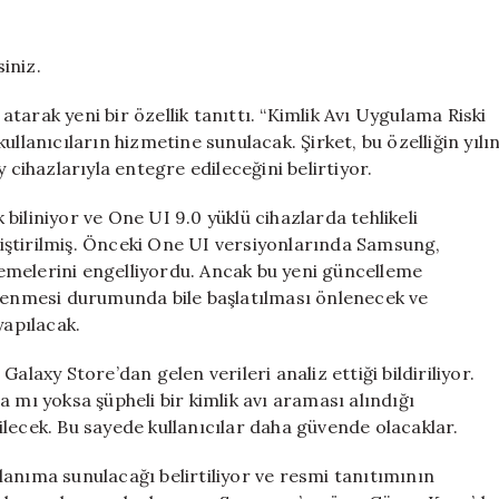
One
UI
9
iniz.
ile
Güvenlik
arak yeni bir özellik tanıttı. “Kimlik Avı Uygulama Riski
Özelliklerini
 kullanıcıların hizmetine sunulacak. Şirket, bu özelliğin yılı
Geliştiriyor
 cihazlarıyla entegre edileceğini belirtiyor.
için
k biliniyor ve One UI 9.0 yüklü cihazlarda tehlikeli
iştirilmiş. Önceki One UI versiyonlarında Samsung,
klemelerini engelliyordu. Ancak bu yeni güncelleme
klenmesi durumunda bile başlatılması önlenecek ve
yapılacak.
alaxy Store’dan gelen verileri analiz ettiği bildiriliyor.
 mı yoksa şüpheli bir kimlik avı araması alındığı
lecek. Bu sayede kullanıcılar daha güvende olacaklar.
ullanıma sunulacağı belirtiliyor ve resmi tanıtımının