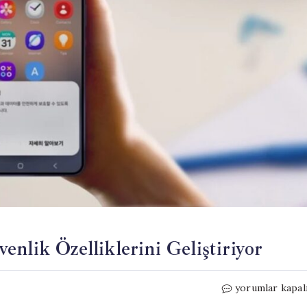
nlik Özelliklerini Geliştiriyor
Samsung,
yorumlar kapal
Yeni