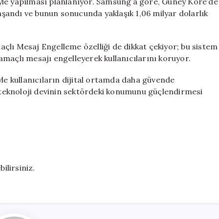
isiyle yapılması planlanıyor. Samsung’a göre, Güney Kore’de
yaşandı ve bunun sonucunda yaklaşık 1,06 milyar dolarlık
Amaçlı Mesaj Engelleme özelliği de dikkat çekiyor; bu sistem
maçlı mesajı engelleyerek kullanıcılarını koruyor.
yle kullanıcıların dijital ortamda daha güvende
e teknoloji devinin sektördeki konumunu güçlendirmesi
ilirsiniz.