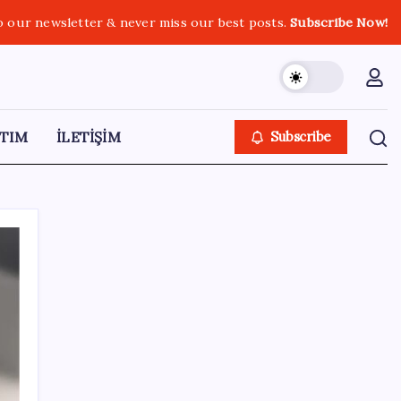
o our newsletter & never miss our best posts.
Subscribe Now!
TIM
İLETİŞİM
Subscribe
SON YAZILAR
TBMM Adalet Komisyonu’nda ‘süreç yasası’
gerginliği: İzdiham yaşandı, ezilme tehlikesi