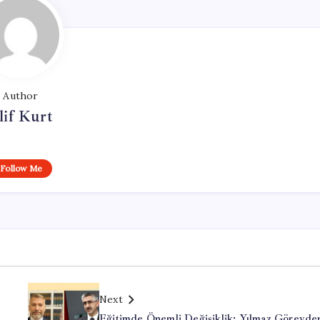
Author
lif Kurt
Follow Me
Next
Eğitimde Önemli Değişiklik: Yılmaz Görevde