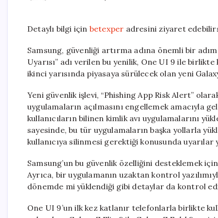
Detaylı bilgi için
betexper
adresini ziyaret edebilirs
Samsung, güvenliği artırma adına önemli bir adım at
Uyarısı” adı verilen bu yenilik, One UI 9 ile birlikte
ikinci yarısında piyasaya sürülecek olan yeni Galaxy
Yeni güvenlik işlevi, “Phishing App Risk Alert” olara
uygulamaların açılmasını engellemek amacıyla gel
kullanıcıların bilinen kimlik avı uygulamalarını yü
sayesinde, bu tür uygulamaların başka yollarla yü
kullanıcıya silinmesi gerektiği konusunda uyarılar 
Samsung’un bu güvenlik özelliğini desteklemek için G
Ayrıca, bir uygulamanın uzaktan kontrol yazılımıyla
dönemde mi yüklendiği gibi detaylar da kontrol edi
One UI 9’un ilk kez katlanır telefonlarla birlikte k