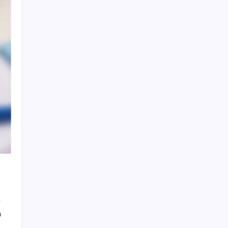
geçirdiler!
Küresel gıda fiyatlarında alarm: 3,5 yılın
zirvesi görüldü
ABD ile ticaret gerilimine rağmen artış: Çin
malları tüm dünyayı sarıyor
PS5 Pro için PSSR 2.0 Güncellemesi Yolda:
Tüm Oyunlara Geliyor
Temmuz’da yabancının en çok alım satım
yaptığı hisseler
Dünya Altın Konseyi’nden kritik rapor: Altın
piyasasında kısa vadede ne olacak?
Süleyman Soylu’nun ‘Murat Karayılan’
açıklaması yeniden gündem oldu: ‘Yakalayıp
bin parçaya bölmezsek bu millet yüzümüze
tükürsün’
Okullarda yeni dönem! 30 bin personele
ı
yeni yetki