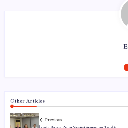
E
Other Articles
Previous
İzmir Barosu’nun Soruşturmasına Tepki: