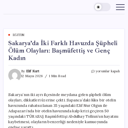
Skip
to
content
EĞITIM
Sakarya’da İki Farklı Havuzda Şüpheli
Ölüm Olayları: Başmüfettiş ve Genç
Kadın
Sakarya’da
By
Elif Kurt
yorumlar kapalı
İki
12 Mayıs 2026
1 Min Read
Farklı
Havuzda
Şüpheli
Sakarya’nın iki ayrı ilçesinde meydana gelen şüpheli ölüm
Ölüm
olayları, dikkatleri üzerine çekti. Sapanca’daki lüks bir otelin
Olayları:
Başmüfettiş
havuzunda rahatsızlanan 35 yaşındaki Elif Nur Olgun ile
ve
Adapazarı’nda bir otelin havuzunda kalp krizi geçiren 50
Genç
yaşındaki TÜRASAŞ Başmüfettişi Abdulhay Tolkun’un hayatını
Kadın
kaybetmesi, olayların benzerliği nedeniyle kamuoyunda
için
endişe yarattı.