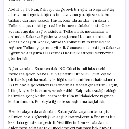
Abdulhay Tolkun, Sakarya’da görevli bir eğitim başmüfettişi
olarak, tatil için kaldığı otelin havuzuna girdiği sırada bu
talihsiz durumu yaşadı. Havuz başında aniden fenalaşan
Tolkun’a, çevredeki görevliler hemen müdahale etti. Olay
yerine çağrılan sağlık ekipleri, Tolkun’u ilk müdahalenin
ardından Sakarya Eğitim ve Araştırma Hastanesi’nin acil
servisine taşıdı. Ancak, burada yapılan tüm müdahalelere
rağmen Tolkun yaşamını yitirdi. Cenazesi, otopsi için Sakarya
Eğitim ve Araştırma Hastanesi Korucuk Otopsi Merkezine
gönderildi.
Diğer yandan, Sapanca’daki NG Güral isimli lüks otelde
meydana gelen olayda, 35 yaşındaki Elif Nur Olgun, eşi ile
birlikte kapalı havuzda yüzdüğü sırada aniden rahatsızlandı.
Eşi ve havuz görevlileri tarafından havuzdan çıkartılan Olgun,
bilinç kaybı ile hastaneye sevk edildi. Kalp rahatsızlığı olduğu
belirtilen genç kadın, hastanede tüm müdahalelere rağmen
kurtarılamadı. Bu olayla ilgili de soruşturma başlatıldı.
Her iki olayın da ardından, Sakarya’da yaşanan bu trajik
ölümler, havuz güvenliği ve sağlık kontrollerinin önemini bir
kez daha gündeme getirdi. Yetkililerin, benzer olayların
önlenmesi adına gerekli incelemeleri yapması bekleniyor.