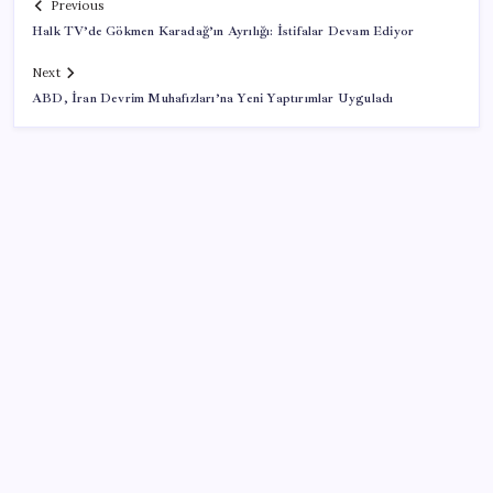
Previous
Halk TV’de Gökmen Karadağ’ın Ayrılığı: İstifalar Devam Ediyor
Next
ABD, İran Devrim Muhafızları’na Yeni Yaptırımlar Uyguladı
SON YAZILAR
Ahmet Özer’den ‘çerçeve yasa’ yorumu: ‘Bu
düzenleme bir son değil, yeni bir başlangıçtır’
Yapay Zekanın Kimsenin Konuşmadığı Bedeli! Apple
Neden Zirvede? | TeknoMaxx #6