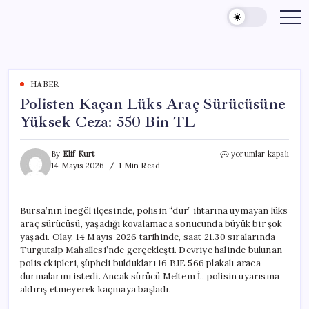
Skip
to
content
HABER
Polisten Kaçan Lüks Araç Sürücüsüne
Yüksek Ceza: 550 Bin TL
Polisten
By
Elif Kurt
yorumlar kapalı
Kaçan
14 Mayıs 2026
1 Min Read
Lüks
Araç
Sürücüsüne
Bursa’nın İnegöl ilçesinde, polisin “dur” ihtarına uymayan lüks
Yüksek
araç sürücüsü, yaşadığı kovalamaca sonucunda büyük bir şok
Ceza:
550
yaşadı. Olay, 14 Mayıs 2026 tarihinde, saat 21.30 sıralarında
Bin
Turgutalp Mahallesi’nde gerçekleşti. Devriye halinde bulunan
TL
polis ekipleri, şüpheli buldukları 16 BJE 566 plakalı araca
için
durmalarını istedi. Ancak sürücü Meltem İ., polisin uyarısına
aldırış etmeyerek kaçmaya başladı.