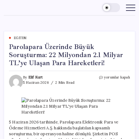
Skip
to
content
EĞITIM
Parolapara Üzerinde Büyük
Soruşturma: 22 Milyondan 2.1 Milyar
TL’ye Ulaşan Para Hareketleri!
Parolapara
By
Elif Kurt
yorumlar kapalı
Üzerinde
5 Haziran 2026
2 Min Read
Büyük
Soruşturma:
22
Milyondan
2.1
Milyar
TL’ye
5 Haziran 2026 tarihinde, Parolapara Elektronik Para ve
Ulaşan
Ödeme Hizmetleri A.Ş. hakkında başlatılan kapsamlı
Para
soruşturma, bir operasyon haline dönüştü. Şirketin POS
Hareketleri!