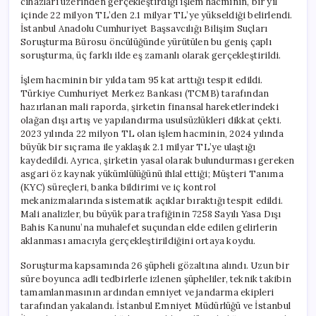
cihazları üzerinden gerçekleştirdiği işlem hacminin, bir yıl
için
içinde 22 milyon TL’den 2.1 milyar TL’ye yükseldiği belirlendi.
İstanbul Anadolu Cumhuriyet Başsavcılığı Bilişim Suçları
Soruşturma Bürosu öncülüğünde yürütülen bu geniş çaplı
soruşturma, üç farklı ilde eş zamanlı olarak gerçekleştirildi.
İşlem hacminin bir yılda tam 95 kat arttığı tespit edildi.
Türkiye Cumhuriyet Merkez Bankası (TCMB) tarafından
hazırlanan mali raporda, şirketin finansal hareketlerindeki
olağan dışı artış ve yapılandırma usulsüzlükleri dikkat çekti.
2023 yılında 22 milyon TL olan işlem hacminin, 2024 yılında
büyük bir sıçrama ile yaklaşık 2.1 milyar TL’ye ulaştığı
kaydedildi. Ayrıca, şirketin yasal olarak bulundurması gereken
asgari öz kaynak yükümlülüğünü ihlal ettiği; Müşteri Tanıma
(KYC) süreçleri, banka bildirimi ve iç kontrol
mekanizmalarında sistematik açıklar bıraktığı tespit edildi.
Mali analizler, bu büyük para trafiğinin 7258 Sayılı Yasa Dışı
Bahis Kanunu’na muhalefet suçundan elde edilen gelirlerin
aklanması amacıyla gerçekleştirildiğini ortaya koydu.
Soruşturma kapsamında 26 şüpheli gözaltına alındı. Uzun bir
süre boyunca adli tedbirlerle izlenen şüpheliler, teknik takibin
tamamlanmasının ardından emniyet ve jandarma ekipleri
tarafından yakalandı. İstanbul Emniyet Müdürlüğü ve İstanbul