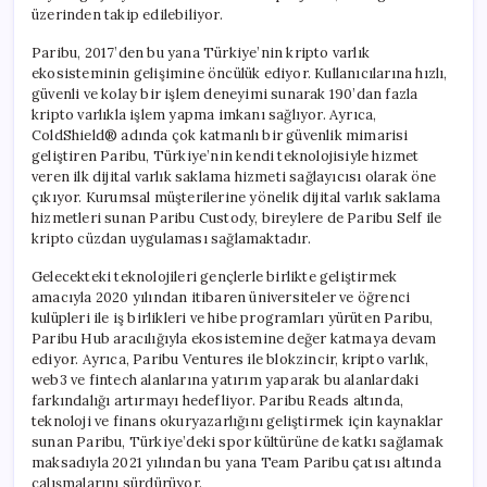
üzerinden takip edilebiliyor.
Paribu, 2017’den bu yana Türkiye’nin kripto varlık
ekosisteminin gelişimine öncülük ediyor. Kullanıcılarına hızlı,
güvenli ve kolay bir işlem deneyimi sunarak 190’dan fazla
kripto varlıkla işlem yapma imkanı sağlıyor. Ayrıca,
ColdShield® adında çok katmanlı bir güvenlik mimarisi
geliştiren Paribu, Türkiye’nin kendi teknolojisiyle hizmet
veren ilk dijital varlık saklama hizmeti sağlayıcısı olarak öne
çıkıyor. Kurumsal müşterilerine yönelik dijital varlık saklama
hizmetleri sunan Paribu Custody, bireylere de Paribu Self ile
kripto cüzdan uygulaması sağlamaktadır.
Gelecekteki teknolojileri gençlerle birlikte geliştirmek
amacıyla 2020 yılından itibaren üniversiteler ve öğrenci
kulüpleri ile iş birlikleri ve hibe programları yürüten Paribu,
Paribu Hub aracılığıyla ekosistemine değer katmaya devam
ediyor. Ayrıca, Paribu Ventures ile blokzincir, kripto varlık,
web3 ve fintech alanlarına yatırım yaparak bu alanlardaki
farkındalığı artırmayı hedefliyor. Paribu Reads altında,
teknoloji ve finans okuryazarlığını geliştirmek için kaynaklar
sunan Paribu, Türkiye’deki spor kültürüne de katkı sağlamak
maksadıyla 2021 yılından bu yana Team Paribu çatısı altında
çalışmalarını sürdürüyor.