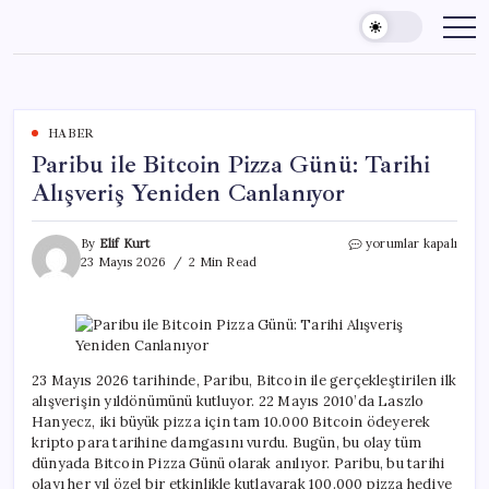
Skip
to
content
HABER
Paribu ile Bitcoin Pizza Günü: Tarihi
Alışveriş Yeniden Canlanıyor
Paribu
By
Elif Kurt
yorumlar kapalı
ile
23 Mayıs 2026
2 Min Read
Bitcoin
Pizza
Günü:
Tarihi
Alışveriş
Yeniden
23 Mayıs 2026 tarihinde, Paribu, Bitcoin ile gerçekleştirilen ilk
Canlanıyor
alışverişin yıldönümünü kutluyor. 22 Mayıs 2010’da Laszlo
için
Hanyecz, iki büyük pizza için tam 10.000 Bitcoin ödeyerek
kripto para tarihine damgasını vurdu. Bugün, bu olay tüm
dünyada Bitcoin Pizza Günü olarak anılıyor. Paribu, bu tarihi
olayı her yıl özel bir etkinlikle kutlayarak 100.000 pizza hediye