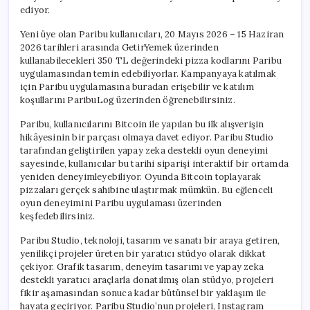
ediyor.
Yeni üye olan Paribu kullanıcıları, 20 Mayıs 2026 – 15 Haziran
2026 tarihleri arasında GetirYemek üzerinden
kullanabilecekleri 350 TL değerindeki pizza kodlarını Paribu
uygulamasından temin edebiliyorlar. Kampanyaya katılmak
için Paribu uygulamasına buradan erişebilir ve katılım
koşullarını ParibuLog üzerinden öğrenebilirsiniz.
Paribu, kullanıcılarını Bitcoin ile yapılan bu ilk alışverişin
hikâyesinin bir parçası olmaya davet ediyor. Paribu Studio
tarafından geliştirilen yapay zeka destekli oyun deneyimi
sayesinde, kullanıcılar bu tarihi siparişi interaktif bir ortamda
yeniden deneyimleyebiliyor. Oyunda Bitcoin toplayarak
pizzaları gerçek sahibine ulaştırmak mümkün. Bu eğlenceli
oyun deneyimini Paribu uygulaması üzerinden
keşfedebilirsiniz.
Paribu Studio, teknoloji, tasarım ve sanatı bir araya getiren,
yenilikçi projeler üreten bir yaratıcı stüdyo olarak dikkat
çekiyor. Grafik tasarım, deneyim tasarımı ve yapay zeka
destekli yaratıcı araçlarla donatılmış olan stüdyo, projeleri
fikir aşamasından sonuca kadar bütünsel bir yaklaşım ile
hayata geçiriyor. Paribu Studio’nun projeleri, Instagram