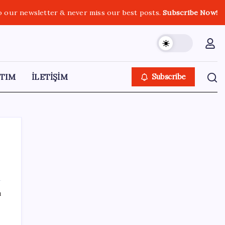
o our newsletter & never miss our best posts.
Subscribe Now!
TIM
İLETİŞİM
Subscribe
SON YAZILAR
ı
Ahmet Özer’den ‘çerçeve yasa’ yorumu: ‘Bu
düzenleme bir son değil, yeni bir