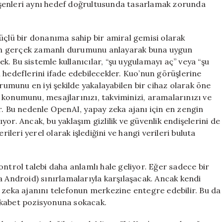
ileşenleri aynı hedef doğrultusunda tasarlamak zorunda
üçlü bir donanıma sahip bir amiral gemisi olarak
ın gerçek zamanlı durumunu anlayarak buna uygun
cek. Bu sistemle kullanıcılar, “şu uygulamayı aç” veya “şu
 hedeflerini ifade edebilecekler. Kuo’nun görüşlerine
urumunu en iyi şekilde yakalayabilen bir cihaz olarak öne
 konumunu, mesajlarınızı, takviminizi, aramalarınızı ve
r. Bu nedenle OpenAI, yapay zeka ajanı için en zengin
or. Ancak, bu yaklaşım gizlilik ve güvenlik endişelerini de
rileri yerel olarak işlediğini ve hangi verileri buluta
ntrol talebi daha anlamlı hale geliyor. Eğer sadece bir
a Android) sınırlamalarıyla karşılaşacak. Ancak kendi
 zeka ajanını telefonun merkezine entegre edebilir. Bu da
ekabet pozisyonuna sokacak.