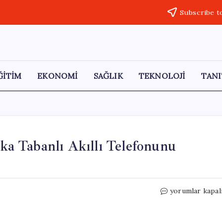
Subscribe t
ĞİTİM
EKONOMİ
SAĞLIK
TEKNOLOJİ
TANI
a Tabanlı Akıllı Telefonunu
OpenAI
yorumlar kapal
Neden
Kendi
Yapay