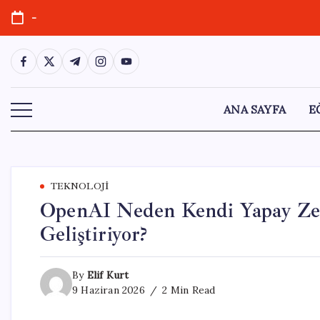
Skip
-
to
content
https://www.facebook.com/
https://twitter.com/
https://t.me/
https://www.instagram.com/
https://youtube.com/
ANA SAYFA
E
TEKNOLOJI
OpenAI Neden Kendi Yapay Zek
Geliştiriyor?
By
Elif Kurt
9 Haziran 2026
2 Min Read