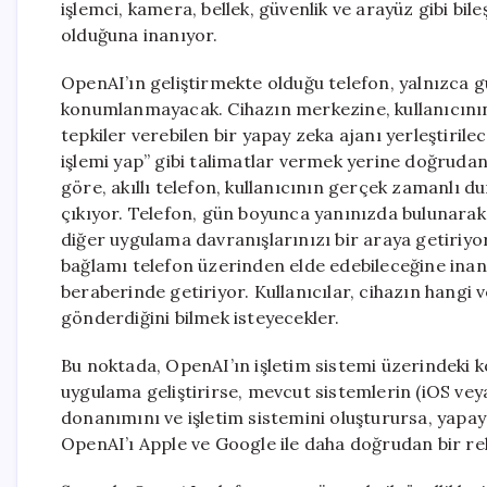
işlemci, kamera, bellek, güvenlik ve arayüz gibi b
olduğuna inanıyor.
OpenAI’ın geliştirmekte olduğu telefon, yalnızca g
konumlanmayacak. Cihazın merkezine, kullanıcın
tepkiler verebilen bir yapay zeka ajanı yerleştirile
işlemi yap” gibi talimatlar vermek yerine doğrudan
göre, akıllı telefon, kullanıcının gerçek zamanlı d
çıkıyor. Telefon, gün boyunca yanınızda bulunarak
diğer uygulama davranışlarınızı bir araya getiriyo
bağlamı telefon üzerinden elde edebileceğine inanıy
beraberinde getiriyor. Kullanıcılar, cihazın hangi ve
gönderdiğini bilmek isteyecekler.
Bu noktada, OpenAI’ın işletim sistemi üzerindeki ko
uygulama geliştirirse, mevcut sistemlerin (iOS vey
donanımını ve işletim sistemini oluşturursa, yapay
OpenAI’ı Apple ve Google ile daha doğrudan bir r