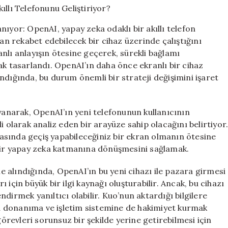
Zeka
Tabanlı
ıyor: OpenAI, yapay zeka odaklı bir akıllı telefon
Akıllı
dan rekabet edebilecek bir cihaz üzerinde çalıştığını
Telefonunu
nlı anlayışın ötesine geçerek, sürekli bağlamı
Geliştiriyor?
için
ak tasarlandı. OpenAI’ın daha önce ekranlı bir cihaz
ndığında, bu durum önemli bir strateji değişimini işaret
ayanarak, OpenAI’ın yeni telefonunun kullanıcının
i olarak analiz eden bir arayüze sahip olacağını belirtiyor
asında geçiş yapabileceğiniz bir ekran olmanın ötesine
 bir yapay zeka katmanına dönüşmesini sağlamak.
ne alındığında, OpenAI’ın bu yeni cihazı ile pazara girmesi
rı için büyük bir ilgi kaynağı oluşturabilir. Ancak, bu cihazı
dirmek yanıltıcı olabilir. Kuo’nun aktardığı bilgilere
 donanıma ve işletim sistemine de hakimiyet kurmak
görevleri sorunsuz bir şekilde yerine getirebilmesi için