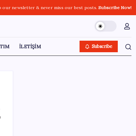
o our newsletter & never miss our best posts.
Subscribe Now!
TIM
İLETİŞİM
Subscribe
SON YAZILAR
ı
İklim zirvesi de milyarlar yutacak