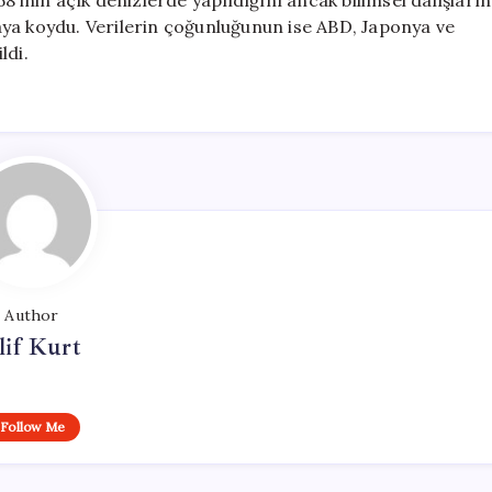
8’inin açık denizlerde yapıldığını ancak bilimsel dalışların
ya koydu. Verilerin çoğunluğunun ise ABD, Japonya ve
ldi.
Author
lif Kurt
Follow Me