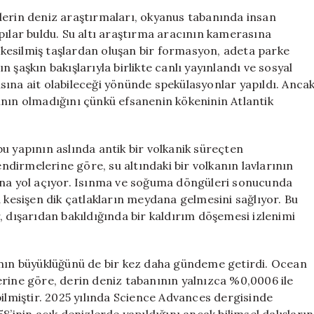
İnsan
derin deniz araştırmaları, okyanus tabanında insan
Yapımı
pılar buldu. Su altı araştırma aracının kamerasına
Görünümlü
kesilmiş taşlardan oluşan bir formasyon, adeta parke
Yapılar
ın şaşkın bakışlarıyla birlikte canlı yayınlandı ve sosyal
için
sına ait olabileceği yönünde spekülasyonlar yapıldı. Anca
ısının olmadığını çünkü efsanenin kökeninin Atlantik
u yapının aslında antik bir volkanik süreçten
dirmelerine göre, su altındaki bir volkanın lavlarının
sına yol açıyor. Isınma ve soğuma döngüleri sonucunda
a kesişen dik çatlakların meydana gelmesini sağlıyor. Bu
, dışarıdan bakıldığında bir kaldırım döşemesi izlenimi
ının büyüklüğünü de bir kez daha gündeme getirdi. Ocean
erine göre, derin deniz tabanının yalnızca %0,0006 ile
bilmiştir. 2025 yılında Science Advances dergisinde