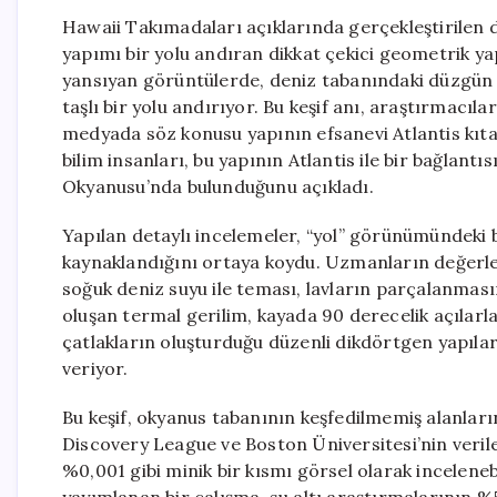
Hawaii Takımadaları açıklarında gerçekleştirilen 
yapımı bir yolu andıran dikkat çekici geometrik ya
yansıyan görüntülerde, deniz tabanındaki düzgün 
taşlı bir yolu andırıyor. Bu keşif anı, araştırmacılar
medyada söz konusu yapının efsanevi Atlantis kıta
bilim insanları, bu yapının Atlantis ile bir bağlant
Okyanusu’nda bulunduğunu açıkladı.
Yapılan detaylı incelemeler, “yol” görünümündeki b
kaynaklandığını ortaya koydu. Uzmanların değerlen
soğuk deniz suyu ile teması, lavların parçalanma
oluşan termal gerilim, kayada 90 derecelik açılarl
çatlakların oluşturduğu düzenli dikdörtgen yapılar
veriyor.
Bu keşif, okyanus tabanının keşfedilmemiş alanlar
Discovery League ve Boston Üniversitesi’nin veril
%0,001 gibi minik bir kısmı görsel olarak incelene