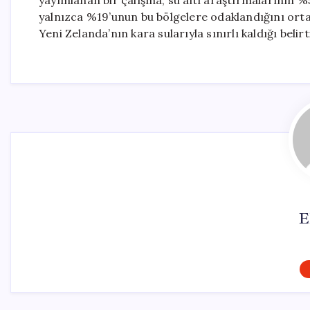
yayımlanan bir çalışma, su altı araştırmalarının %5
yalnızca %19’unun bu bölgelere odaklandığını orta
Yeni Zelanda’nın kara sularıyla sınırlı kaldığı belirti
E