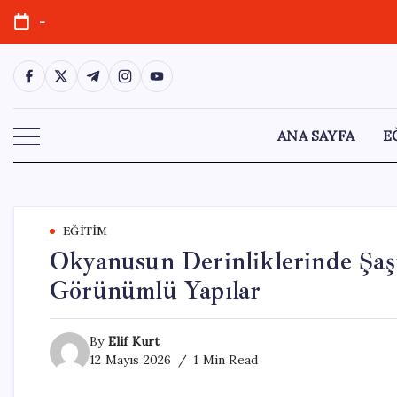
Skip
-
to
content
https://www.facebook.com/
https://twitter.com/
https://t.me/
https://www.instagram.com/
https://youtube.com/
ANA SAYFA
E
EĞITIM
Okyanusun Derinliklerinde Şaşı
Görünümlü Yapılar
By
Elif Kurt
12 Mayıs 2026
1 Min Read