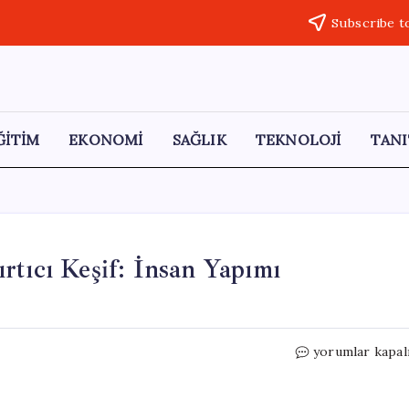
Subscribe t
ĞİTİM
EKONOMİ
SAĞLIK
TEKNOLOJİ
TANI
rtıcı Keşif: İnsan Yapımı
Okyanusun
yorumlar kapal
Derinliklerinde
Şaşırtıcı
Keşif: