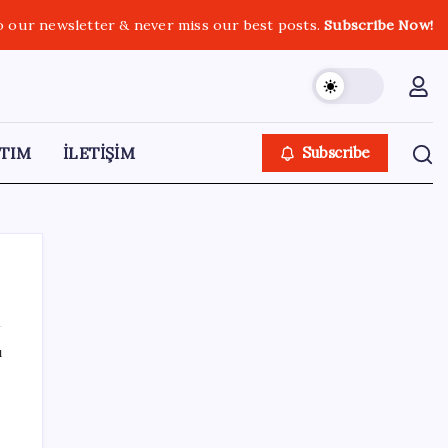
o our newsletter & never miss our best posts.
Subscribe Now!
TIM
İLETİŞİM
Subscribe
ı
SON YAZILAR
Yapay Zekanın Kimsenin Konuşmadığı
Bedeli! Apple Neden Zirvede? | TeknoMaxx