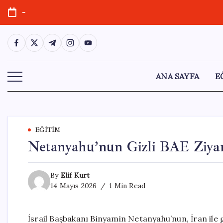
Skip
-
to
content
https://www.facebook.com/
https://twitter.com/
https://t.me/
https://www.instagram.com/
https://youtube.com/
ANA SAYFA
E
EĞITIM
Netanyahu’nun Gizli BAE Ziyare
By
Elif Kurt
14 Mayıs 2026
1 Min Read
İsrail Başbakanı Binyamin Netanyahu’nun, İran ile 