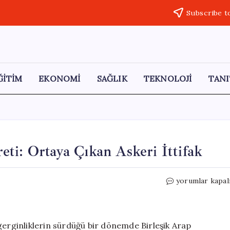
Subscribe t
ĞİTİM
EKONOMİ
SAĞLIK
TEKNOLOJİ
TANI
ti: Ortaya Çıkan Askeri İttifak
Netanyahu’nun
yorumlar kapal
Gizli
BAE
Ziyareti:
Ortaya
gerginliklerin sürdüğü bir dönemde Birleşik Arap