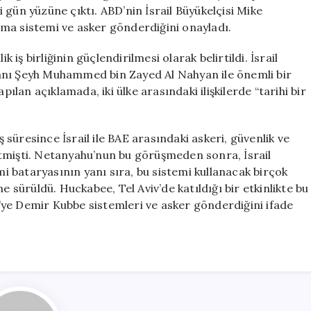
Çıkan
ği gün yüzüne çıktı. ABD’nin İsrail Büyükelçisi Mike
Askeri
ma sistemi ve asker gönderdiğini onayladı.
İttifak
için
k iş birliğinin güçlendirilmesi olarak belirtildi. İsrail
anı Şeyh Muhammed bin Zayed Al Nahyan ile önemli bir
an açıklamada, iki ülke arasındaki ilişkilerde “tarihi bir
süresince İsrail ile BAE arasındaki askeri, güvenlik ve
lirtmişti. Netanyahu’nun bu görüşmeden sonra, İsrail
 bataryasının yanı sıra, bu sistemi kullanacak birçok
e sürüldü. Huckabee, Tel Aviv’de katıldığı bir etkinlikte bu
AE’ye Demir Kubbe sistemleri ve asker gönderdiğini ifade