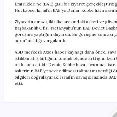
Emirlikleri’ne (BAE) gizli bir ziyaret gerçekleştirdi
Huckabee, İsrail’in BAE’ye Demir Kubbe hava savun
Ziyaretin amacı, iki ülke arasındaki askeri ve güvenli
Başbakanlık Ofisi, Netanyahu’nun BAE Devlet Başk
görüşme yaptığını duyurdu. Bu görüşme sonrası yapıl
adım” atıldığı vurgulandı.
ABD merkezli Axios haber kaynağı daha önce, savaş 
istihbarat iş birliğinin önemli ölçüde arttığını be
ordusuna ait bir Demir Kubbe hava savunma sistemi
askerinin BAE’ye sevk edilmesi talimatını verdiği ön
bilgileri doğrulayarak, İsrail’in savaş sırasında B
etti.