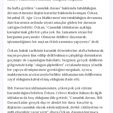
dikkat
çekici”
Bu hafta görülen “casusluk davası” hakkında tutukluluğun
için
devam etmesine ilişkin kararlar hakkında konuşan Özkan,
İstanbul 25. Ağır Ceza Mahkemesi’nin tutukluluğun devamına
dair kararının ardında siyasi amaçlar güden bir davanın
yattığını belirtti. Özkan, “Casusluk iddialarını açıklığa
kavuşturmak gibi bir çaba yok. Bu, tamamen siyasi bir
kurgunun parçasıdır. Olmayan delillere dayanarak,
işlenmediğimiz bir suçtan ötürü savunma yapıyoruz” dedi.
Özkan, hukuk tarihinin karanlık dönemlerine atıfta bulunarak,
suçun peşinen ilan edilip delil bulmaya çalışıldığı durumların
geçmişte de yaşandığını hatırlattı. Yargının, gerçek delillerin
gölgesinde kalıp “olağan şüphelileri” cezalandırmaya yönelik
bir yapıya dönüşmemesi gerektiğini vurguladı. Ayrıca,
mahkemenin ara kararıyla birlikte iddianamenin delillerinin
zayıf olduğunu kabul etmiş olduğunu ifade etti.
İBB Davası’nın iddianamesinin, çöken pek çok eylemi
barındırdığını belirten Özkan, Cebeci Maden Sahası ile ilgili
iddiaların da boş olduğunu dile getirdi. “Casusluk davası, İBB
Davası kadar gerçek dışı ve absürt bir dava. Kısa bir iş
ilişkisini casusluk olarak nitelendirmek, devlet ciddiyetine ve
milli güvenliğe zarar verir” diyen Özkan, davanın kurmaca