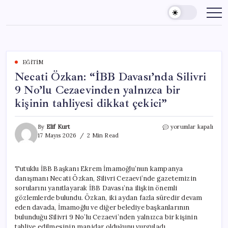
Skip
to
content
EĞITIM
Necati Özkan: “İBB Davası’nda Silivri
9 No’lu Cezaevinden yalnızca bir
kişinin tahliyesi dikkat çekici”
Necati
By
Elif Kurt
yorumlar kapalı
Özkan:
17 Mayıs 2026
2 Min Read
“İBB
Davası’nda
Silivri
Tutuklu İBB Başkanı Ekrem İmamoğlu’nun kampanya
9
danışmanı Necati Özkan, Silivri Cezaevi’nde gazetemizin
No’lu
Cezaevinden
sorularını yanıtlayarak İBB Davası’na ilişkin önemli
yalnızca
gözlemlerde bulundu. Özkan, iki aydan fazla süredir devam
bir
eden davada, İmamoğlu ve diğer belediye başkanlarının
kişinin
bulunduğu Silivri 9 No’lu Cezaevi’nden yalnızca bir kişinin
tahliyesi
tahliye edilmesinin manidar olduğunu vurguladı.